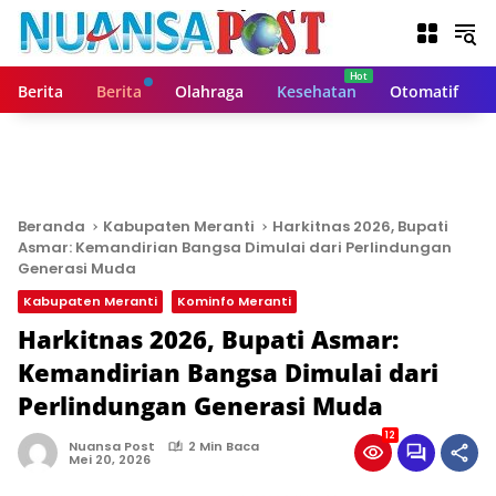
L
a
n
g
Berita
Berita
Olahraga
Kesehatan
Otomatif
s
u
n
g
k
e
Beranda
Kabupaten Meranti
Harkitnas 2026, Bupati
k
Asmar: Kemandirian Bangsa Dimulai dari Perlindungan
o
Generasi Muda
n
Kabupaten Meranti
Kominfo Meranti
t
Harkitnas 2026, Bupati Asmar:
e
n
Kemandirian Bangsa Dimulai dari
Perlindungan Generasi Muda
12
Nuansa Post
2 Min Baca
Mei 20, 2026