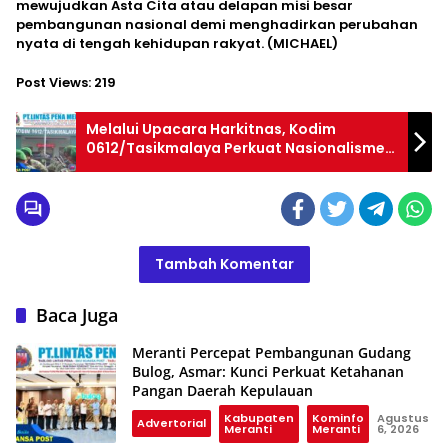
mewujudkan Asta Cita atau delapan misi besar
pembangunan nasional demi menghadirkan perubahan
nyata di tengah kehidupan rakyat. (MICHAEL)
Post Views:
219
Melalui Upacara Harkitnas, Kodim
0612/Tasikmalaya Perkuat Nasionalisme
dan Solidaritas Kebangsaan
Tambah Komentar
Baca Juga
Meranti Percepat Pembangunan Gudang
Bulog, Asmar: Kunci Perkuat Ketahanan
Pangan Daerah Kepulauan
Kabupaten
Kominfo
Agustus
Advertorial
Meranti
Meranti
6, 2026