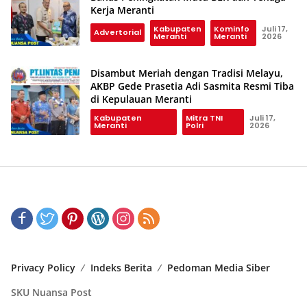
Kerja Meranti
Kabupaten
Kominfo
Juli 17,
Advertorial
Meranti
Meranti
2026
Disambut Meriah dengan Tradisi Melayu,
AKBP Gede Prasetia Adi Sasmita Resmi Tiba
di Kepulauan Meranti
Kabupaten
Mitra TNI
Juli 17,
Meranti
Polri
2026
Privacy Policy
Indeks Berita
Pedoman Media Siber
SKU Nuansa Post