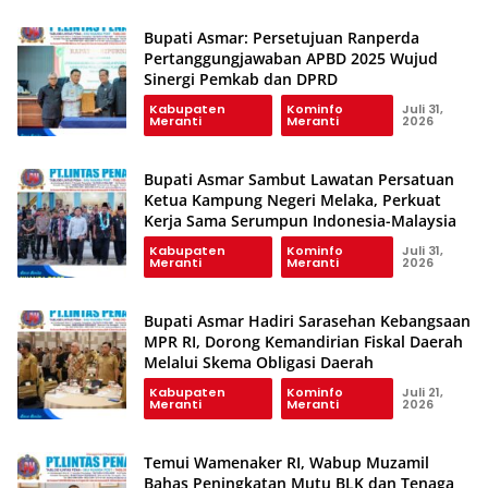
Bupati Asmar: Persetujuan Ranperda
Pertanggungjawaban APBD 2025 Wujud
Sinergi Pemkab dan DPRD
Kabupaten
Kominfo
Juli 31,
Meranti
Meranti
2026
Bupati Asmar Sambut Lawatan Persatuan
Ketua Kampung Negeri Melaka, Perkuat
Kerja Sama Serumpun Indonesia-Malaysia
Kabupaten
Kominfo
Juli 31,
Meranti
Meranti
2026
Bupati Asmar Hadiri Sarasehan Kebangsaan
MPR RI, Dorong Kemandirian Fiskal Daerah
Melalui Skema Obligasi Daerah
Kabupaten
Kominfo
Juli 21,
Meranti
Meranti
2026
Temui Wamenaker RI, Wabup Muzamil
Bahas Peningkatan Mutu BLK dan Tenaga