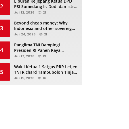
Liburan Ke Jepang Ketua DPD
2
PSI Sumedang Ir. Dodi dan Istri
Kibarkan Bendera PSI “Jangan
Juli 12, 2026
21
Habis Manis Sepah Di Buang”
Beyond cheap money: Why
3
Indonesia and other sovereigns
are turning to panda bonds
Juli 24, 2026
21
Panglima TNI Dampingi
4
Presiden RI Panen Raya
Terpadu TNI, Perkuat
Juli 17, 2026
19
Ketahanan Pangan Nasional
Wakil Ketua 1 Satgas PRR Letjen
5
TNI Richard Tampubolon Tinjau
Padang Sidimpuan dan
Juli 15, 2026
16
Tapanuli Selatan Sumatera
Utara, Ada apa..?