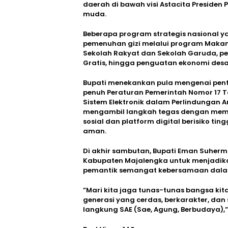
daerah di bawah visi Astacita Preside
muda.
​Beberapa program strategis nasional 
pemenuhan gizi melalui program Makan 
Sekolah Rakyat dan Sekolah Garuda, p
Gratis, hingga penguatan ekonomi desa
​Bupati menekankan pula mengenai pent
penuh Peraturan Pemerintah Nomor 17 
Sistem Elektronik dalam Perlindungan An
mengambil langkah tegas dengan memba
sosial dan platform digital berisiko ti
aman.
​Di akhir sambutan, Bupati Eman Suhe
Kabupaten Majalengka untuk menjadika
pemantik semangat kebersamaan dal
​”Mari kita jaga tunas-tunas bangsa ki
generasi yang cerdas, berkarakter, d
langkung SAE (Sae, Agung, Berbudaya),”