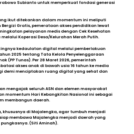
n Prabowo Subianto untuk memperkuat fondasi generasi
yang ikut ditekankan dalam momentum ini meliputi
Bergizi Gratis, pemerataan akses pendidikan lewat
eningkatan pelayanan medis dengan Cek Kesehatan
 melalui Koperasi Desa/Kelurahan Merah Putih.
ingnya kedaulatan digital melalui pemberlakuan
Tahun 2025 tentang Tata Kelola Penyelenggaraan
ak (PP Tunas). Per 28 Maret 2026, pemerintah
tasi akses anak di bawah usia 16 tahun ke media
nggi demi menciptakan ruang digital yang sehat dan
rman mengajak seluruh ASN dan elemen masyarakat
n momentum Hari Kebangkitan Nasional ini sebagai
am membangun daerah.
ta, khususnya di Majalengka, agar tumbuh menjadi
an siap membawa Majalengka menjadi daerah yang
 pungkasnya. (Siti Aminah).