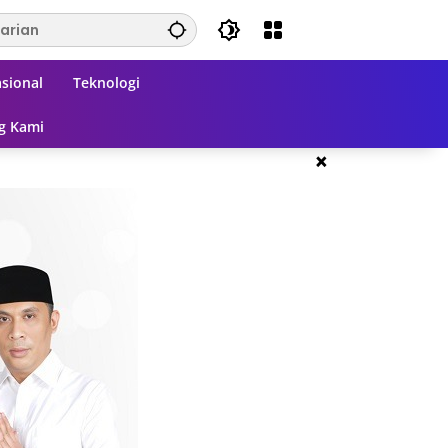
sional
Teknologi
g Kami
×