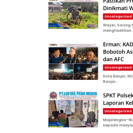
Pastikan P
Dinikmati 
Uncategorized
Wayer, Sorong
menghadirkan
Erman: KAD
Bobotoh Asw
dan AFC
Uncategorized
Kota Banjar, N
Banjar…
SPKT Polsek
Laporan Ke
Uncategorized
Majalengka–NU
kepada masyar