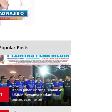
Popular Posts
Kadin Jabar Dorong Binaan 49
1
UMKM Bersama Kodam III
Siliwangi Sambil Nobar Final
Juli 20, 2026
29
Piala Dunia, Akan Ada Investor
Baru di Jabar