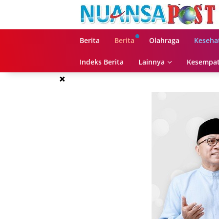
Langsung
ke
konten
Berita
Berita
Olahraga
Keseha
Indeks Berita
Lainnya
Kesempat
×