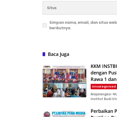
Simpan nama, email, dan situs we
berikutnya.
Baca Juga
KKM INSTBU
dengan Pus
Rawa 1 dan
Uncategorized
Majalengka–NU
Institut Budi U
Perbaikan P