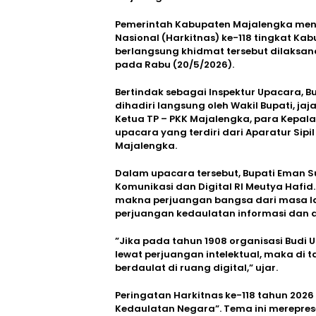
Pemerintah Kabupaten Majalengka men
Nasional (Harkitnas) ke-118 tingkat K
berlangsung khidmat tersebut dilaksa
pada Rabu (20/5/2026).
​Bertindak sebagai Inspektur Upacara, 
dihadiri langsung oleh Wakil Bupati, j
Ketua TP – PKK Majalengka, para Kepala 
upacara yang terdiri dari Aparatur Sip
Majalengka.
​Dalam upacara tersebut, Bupati Eman 
Komunikasi dan Digital RI Meutya Hafid
makna perjuangan bangsa dari masa lalu
perjuangan kedaulatan informasi dan di
​”Jika pada tahun 1908 organisasi Bud
lewat perjuangan intelektual, maka di ta
berdaulat di ruang digital,” ujar.
Peringatan Harkitnas ke-118 tahun 202
Kedaulatan Negara”. Tema ini merepre