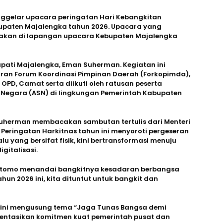
ggelar upacara peringatan Hari Kebangkitan
abupaten Majalengka tahun 2026. Upacara yang
nakan di lapangan upacara Kebupaten Majalengka
Bupati Majalengka, Eman Suherman. Kegiatan ini
ajaran Forum Koordinasi Pimpinan Daerah (Forkopimda),
OPD, Camat serta diikuti oleh ratusan peserta
il Negara (ASN) di lingkungan Pemerintah Kabupaten
Suherman membacakan sambutan tertulis dari Menteri
. Peringatan Harkitnas tahun ini menyoroti pergeseran
 yang bersifat fisik, kini bertransformasi menuju
gitalisasi.
i Utomo menandai bangkitnya kesadaran berbangsa
hun 2026 ini, kita dituntut untuk bangkit dan
6 ini mengusung tema “Jaga Tunas Bangsa demi
sentasikan komitmen kuat pemerintah pusat dan