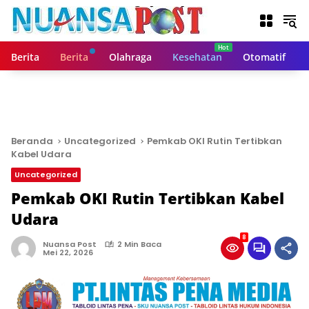
L
a
n
g
Berita
Berita
Olahraga
Kesehatan
Otomatif
s
u
n
g
k
e
Beranda
Uncategorized
Pemkab OKI Rutin Tertibkan
k
Kabel Udara
o
Uncategorized
n
t
Pemkab OKI Rutin Tertibkan Kabel
e
Udara
n
8
Nuansa Post
2 Min Baca
Mei 22, 2026