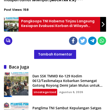
maupun camat setempat
.(MUCHTAR K.A)****
Post Views:
158
Pangkoops TNI Habema Tinjau Langsung
Kesiapan Evakuasi Korban di Wilayah
Korowai
Tambah Komentar
Baca Juga
Dan SSK TMMD Ke-129 Kodim
0612/Tasikmalaya Kobarkan Semangat
Gotong Royong Demi Jalan Mulus untuk
Rakyat
Uncategorized
Agustus 6, 2026
Panglima TNI Sambut Kepulangan Satgas