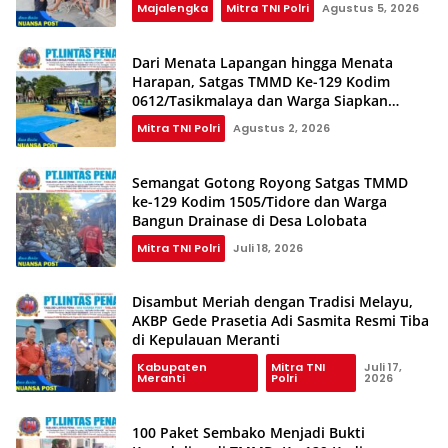
Majalengka
Mitra TNI Polri
Agustus 5, 2026
Dari Menata Lapangan hingga Menata
Harapan, Satgas TMMD Ke-129 Kodim
0612/Tasikmalaya dan Warga Siapkan
Shalat Istisqa
Mitra TNI Polri
Agustus 2, 2026
Semangat Gotong Royong Satgas TMMD
ke-129 Kodim 1505/Tidore dan Warga
Bangun Drainase di Desa Lolobata
Mitra TNI Polri
Juli 18, 2026
Disambut Meriah dengan Tradisi Melayu,
AKBP Gede Prasetia Adi Sasmita Resmi Tiba
di Kepulauan Meranti
Kabupaten
Mitra TNI
Juli 17,
Meranti
Polri
2026
100 Paket Sembako Menjadi Bukti