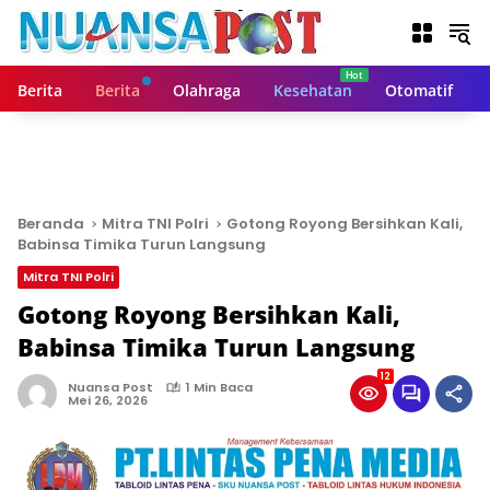
L
a
n
g
Berita
Berita
Olahraga
Kesehatan
Otomatif
s
u
n
g
k
e
Beranda
Mitra TNI Polri
Gotong Royong Bersihkan Kali,
k
Babinsa Timika Turun Langsung
o
Mitra TNI Polri
n
t
Gotong Royong Bersihkan Kali,
e
Babinsa Timika Turun Langsung
n
12
Nuansa Post
1 Min Baca
Mei 26, 2026