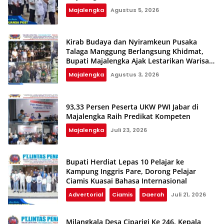
Majalengka
Agustus 5, 2026
Kirab Budaya dan Nyiramkeun Pusaka
Talaga Manggung Berlangsung Khidmat,
Bupati Majalengka Ajak Lestarikan Warisan
Budaya
Majalengka
Agustus 3, 2026
93,33 Persen Peserta UKW PWI Jabar di
Majalengka Raih Predikat Kompeten‎‎
Majalengka
Juli 23, 2026
Bupati Herdiat Lepas 10 Pelajar ke
Kampung Inggris Pare, Dorong Pelajar
Ciamis Kuasai Bahasa Internasional
Advertorial
Ciamis
Daerah
Juli 21, 2026
Milangkala Desa Ciparigi Ke 246, Kepala