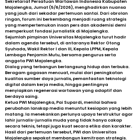
Sekretariat Persatuan Wartawan Indonesia Kabupaten
Majalengka, Jumat (5/6/2026), menghadirkan nuansa
yang jauh dari sekadar pertemuan santai. Dari obrolan
ringan, forum ini berkembang menjadi ruang strategis
yang mempertemukan insan pers dan akademisi demi
memperkuat fondasi jurnalistik di Majalengka.
‎Sejumlah pimpinan Universitas Majalengka turut hadir
dalam agenda tersebut, di antaranya Rektor Otong
Syuhada, Wakil Rektor I dan III, Kepala LPPM, Kepala
Lembaga Penjamin Mutu, bersama pengurus serta
anggota PWI Majalengka.
‎Dialog yang terbangun berlangsung hidup dan terbuka.
Beragam gagasan mencuat, mulai dari peningkatan
kualitas sumber daya jurnalis, pemanfaatan teknologi
digital dalam kerja media, hingga pentingnya
menyiapkan regenerasi wartawan yang adaptif dan
berdaya saing.
‎Ketua PWI Majalengka, Pai Supardi, menilai bahwa
perubahan lanskap media menuntut kesiapan yang lebih
matang. Ia menekankan perlunya upaya terstruktur agar
lahir jurnalis-jurnalis muda yang tidak hanya cakap
secara teknis, tetapi juga kuat secara etika dan karakter.
‎Hasil dari pertemuan tersebut, PWI dan Universitas
Majalengka sepakat membangun kemitraan strategis.