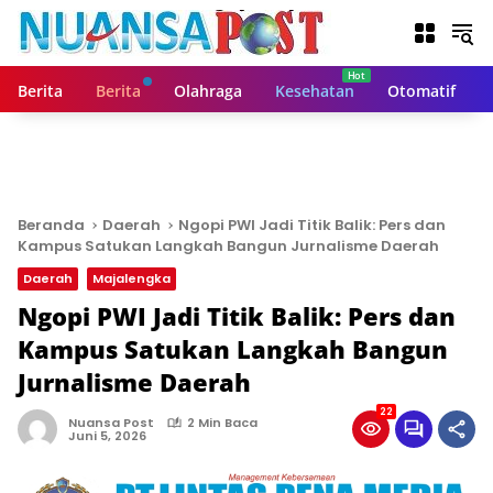
L
a
n
g
Berita
Berita
Olahraga
Kesehatan
Otomatif
s
u
n
g
k
e
Beranda
Daerah
Ngopi PWI Jadi Titik Balik: Pers dan
k
Kampus Satukan Langkah Bangun Jurnalisme Daerah
o
Daerah
Majalengka
n
t
Ngopi PWI Jadi Titik Balik: Pers dan
e
Kampus Satukan Langkah Bangun
n
Jurnalisme Daerah
22
Nuansa Post
2 Min Baca
Juni 5, 2026