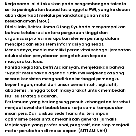
Kerja sama ini difokuskan pada pengembangan talenta
serta peningkatan kapasitas anggota PWI, yang ke depan
akan diperkuat melalui penandatanganan nota
kesepahaman (MoU).
‎Di sisi lain, Rektor Unma Otong Syuhada menyampaikan
bahwa kolaborasi antara perguruan tinggi dan
organisasi profesi merupakan elemen penting dalam
menciptakan ekosistem informasi yang sehat.
Menurutnya, media memiliki peran vital sebagai jembatan
edukasi dan penyebaran pengetahuan kepada
masyarakat luas.
‎Panitia kegiatan, Defri Ardiansyah, menjelaskan bahwa
“Ngopi” merupakan agenda rutin PWI Majalengka yang
secara konsisten menghadirkan berbagai pemangku
kepentingan, mulai dari unsur pemerintah, legislatif,
akademisi, hingga tokoh masyarakat untuk membedah
isu-isu strategis daerah.
‎Pertemuan yang berlangsung penuh kehangatan tersebut
menjadi awal dari babak baru kerja sama kampus dan
insan pers. Dari diskusi sederhana itu, tersimpan
optimisme besar untuk melahirkan generasi jurnalis
Majalengka yang profesional, progresif, dan siap menjadi
motor perubahan di masa depan. (SITI AMINAH)