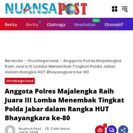
L
a
n
g
Berita
Berita
Olahraga
Kesehatan
Otomatif
s
u
n
g
k
e
Beranda
Uncategorized
Anggota Polres Majalengka
k
Raih Juara III Lomba Menembak Tingkat Polda Jabar
o
dalam Rangka HUT Bhayangkara ke-80
n
Uncategorized
t
Anggota Polres Majalengka Raih
e
n
Juara III Lomba Menembak Tingkat
Polda Jabar dalam Rangka HUT
Bhayangkara ke-80
7
Nuansa Post
2 Min Baca
Juli 6, 2026