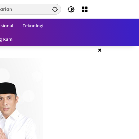
sional
Teknologi
g Kami
×