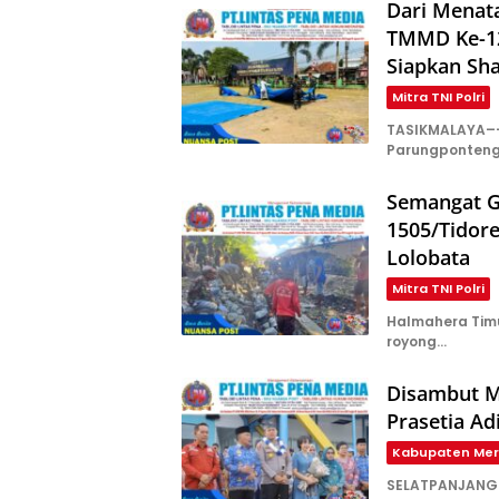
Dari Menat
TMMD Ke-12
Siapkan Sha
Mitra TNI Polri
TASIKMALAYA––
Parungponteng,
Semangat G
1505/Tidor
Lolobata
Mitra TNI Polri
Halmahera Tim
royong…
Disambut M
Prasetia Ad
Kabupaten Mer
SELATPANJANG –