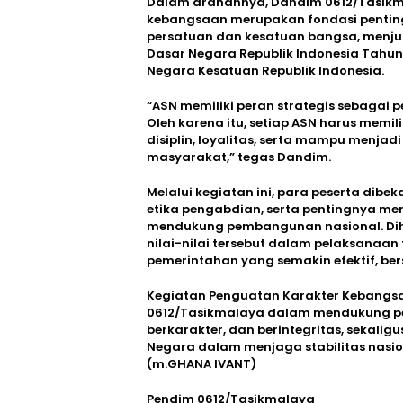
Dalam arahannya, Dandim 0612/Tasik
kebangsaan merupakan fondasi penti
persatuan dan kesatuan bangsa, menjun
Dasar Negara Republik Indonesia Tahun 
Negara Kesatuan Republik Indonesia.
“ASN memiliki peran strategis sebagai p
Oleh karena itu, setiap ASN harus memili
disiplin, loyalitas, serta mampu menjad
masyarakat,” tegas Dandim.
Melalui kegiatan ini, para peserta dib
etika pengabdian, serta pentingnya me
mendukung pembangunan nasional. Di
nilai-nilai tersebut dalam pelaksanaan 
pemerintahan yang semakin efektif, ber
Kegiatan Penguatan Karakter Kebangs
0612/Tasikmalaya dalam mendukung p
berkarakter, dan berintegritas, sekalig
Negara dalam menjaga stabilitas nasio
(m.GHANA IVANT)
Pendim 0612/Tasikmalaya