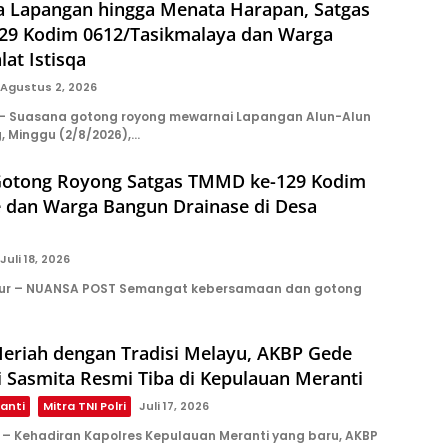
a Lapangan hingga Menata Harapan, Satgas
9 Kodim 0612/Tasikmalaya dan Warga
lat Istisqa
Agustus 2, 2026
 Suasana gotong royong mewarnai Lapangan Alun-Alun
 Minggu (2/8/2026),…
otong Royong Satgas TMMD ke-129 Kodim
e dan Warga Bangun Drainase di Desa
Juli 18, 2026
ur – NUANSA POST Semangat kebersamaan dan gotong
eriah dengan Tradisi Melayu, AKBP Gede
i Sasmita Resmi Tiba di Kepulauan Meranti
anti
Mitra TNI Polri
Juli 17, 2026
 Kehadiran Kapolres Kepulauan Meranti yang baru, AKBP