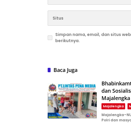
Simpan nama, email, dan situs we
berikutnya.
Baca Juga
Bhabinkamt
dan Sosiali
Majalengka
Majalengka
M
Majalengka–NU
Polri dan masy