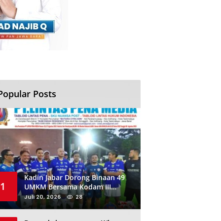
Popular Posts
Kadin Jabar Dorong Binaan 49
1
UMKM Bersama Kodam III
Siliwangi Sambil Nobar Final
Juli 20, 2026
28
Piala Dunia, Akan Ada Investor
Baru di Jabar