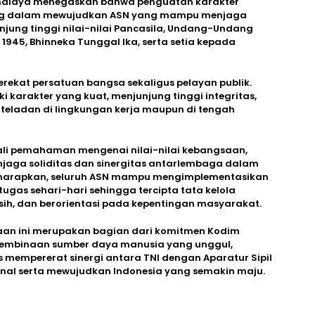
malaya menegaskan bahwa penguatan karakter
ng dalam mewujudkan ASN yang mampu menjaga
jung tinggi nilai-nilai Pancasila, Undang-Undang
1945, Bhinneka Tunggal Ika, serta setia kepada
erekat persatuan bangsa sekaligus pelayan publik.
ki karakter yang kuat, menjunjung tinggi integritas,
i teladan di lingkungan kerja maupun di tengah
ekali pemahaman mengenai nilai-nilai kebangsaan,
njaga soliditas dan sinergitas antarlembaga dalam
harapkan, seluruh ASN mampu mengimplementasikan
tugas sehari-hari sehingga tercipta tata kelola
sih, dan berorientasi pada kepentingan masyarakat.
aan ini merupakan bagian dari komitmen Kodim
embinaan sumber daya manusia yang unggul,
us mempererat sinergi antara TNI dengan Aparatur Sipil
nal serta mewujudkan Indonesia yang semakin maju.