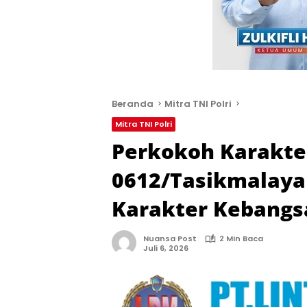
Beranda
Mitra TNI Polri
Mitra TNI Polri
Perkokoh Karakte
0612/Tasikmalaya
Karakter Kebangs
Nuansa Post
2 Min Baca
Juli 6, 2026