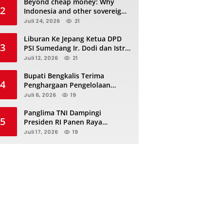
Beyond cheap money: Why
2
Indonesia and other sovereigns
are turning to panda bonds
Juli 24, 2026
21
Liburan Ke Jepang Ketua DPD
3
PSI Sumedang Ir. Dodi dan Istri
Kibarkan Bendera PSI “Jangan
Juli 12, 2026
21
Habis Manis Sepah Di Buang”
Bupati Bengkalis Terima
4
Penghargaan Pengelolaan
JDIHN Terbaik Kedua dari
Juli 6, 2026
19
Kakanwil Kementerian Hukum
Riau
Panglima TNI Dampingi
5
Presiden RI Panen Raya
Terpadu TNI, Perkuat
Juli 17, 2026
19
Ketahanan Pangan Nasional