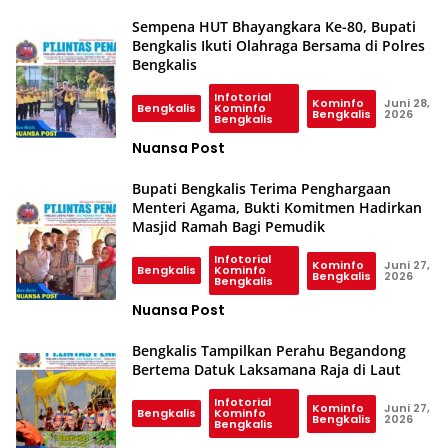
Sempena HUT Bhayangkara Ke-80, Bupati
Bengkalis Ikuti Olahraga Bersama di Polres
Bengkalis
Infotorial
Kominfo
Juni 28,
Bengkalis
Kominfo
Bengkalis
2026
Bengkalis
Nuansa Post
Bupati Bengkalis Terima Penghargaan
Menteri Agama, Bukti Komitmen Hadirkan
Masjid Ramah Bagi Pemudik
Infotorial
Kominfo
Juni 27,
Bengkalis
Kominfo
Bengkalis
2026
Bengkalis
Nuansa Post
Bengkalis Tampilkan Perahu Begandong
Bertema Datuk Laksamana Raja di Laut
Infotorial
Kominfo
Juni 27,
Bengkalis
Kominfo
Bengkalis
2026
Bengkalis