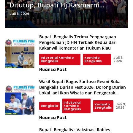
Ditutup, Bupati Hj.Kasmarni
Harapkan Durian Lokal Warisan
Juli 6, 2026
Nuansa Post
Negeri Junjungan Tetap Terawat
Bupati Bengkalis Terima Penghargaan
Pengelolaan JDIHN Terbaik Kedua dari
Kakanwil Kementerian Hukum Riau
Infotorial Kominfo
Kominfo
Juli 6,
Bengkalis
Bengkalis
2026
Nuansa Post
Wakil Bupati Bagus Santoso Resmi Buka
Bengkalis Durian Fest 2026, Dorong Durian
Lokal Jadi Ikon Wisata dan Penggerak
Ekonomi
Infotorial
Kominfo
Juli 3,
Bengkalis
Kominfo
Bengkalis
2026
Bengkalis
Nuansa Post
Bupati Bengkalis : Vaksinasi Rabies