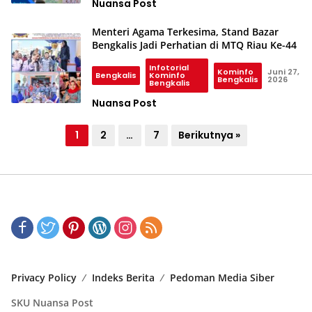
Nuansa Post
Menteri Agama Terkesima, Stand Bazar
Bengkalis Jadi Perhatian di MTQ Riau Ke-44
Infotorial
Kominfo
Juni 27,
Bengkalis
Kominfo
Bengkalis
2026
Bengkalis
Nuansa Post
P
1
2
…
7
Berikutnya »
a
g
i
n
a
s
i
Privacy Policy
Indeks Berita
Pedoman Media Siber
p
SKU Nuansa Post