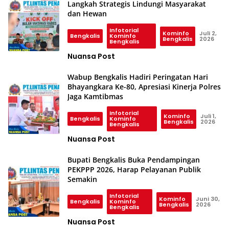
Langkah Strategis Lindungi Masyarakat
dan Hewan
Infotorial
Kominfo
Juli 2,
Bengkalis
Kominfo
Bengkalis
2026
Bengkalis
Nuansa Post
Wabup Bengkalis Hadiri Peringatan Hari
Bhayangkara Ke-80, Apresiasi Kinerja Polres
Jaga Kamtibmas
Infotorial
Kominfo
Juli 1,
Bengkalis
Kominfo
Bengkalis
2026
Bengkalis
Nuansa Post
Bupati Bengkalis Buka Pendampingan
PEKPPP 2026, Harap Pelayanan Publik
Semakin
Infotorial
Kominfo
Juni 30,
Bengkalis
Kominfo
Bengkalis
2026
Bengkalis
Nuansa Post