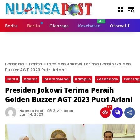
L
a
n
g
Berita
Berita
Olahraga
Kesehatan
Otomatif
s
u
n
g
k
e
Beranda
Berita
Presiden Jokowi Terima Peraih Golden
k
Buzzer AGT 2023 Putri Ariani
o
Berita
Daerah
Internasional
Kampus
Kesehatan
Olahrag
n
t
Presiden Jokowi Terima Peraih
e
Golden Buzzer AGT 2023 Putri Ariani
n
52
Nuansa Post
2 Min Baca
Juni 14, 2023