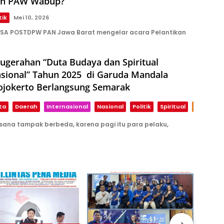
an PAW Wabup?
tik
Mei 10, 2026
SA POSTDPW PAN Jawa Barat mengelar acara Pelantikan
ugerahan “Duta Budaya dan Spiritual
sional” Tahun 2025 di Garuda Mandala
jokerto Berlangsung Semarak
ta
Daerah
Internasional
Nasional
Politik
Spiritual
Teknolog
na tampak berbeda, karena pagi itu para pelaku,