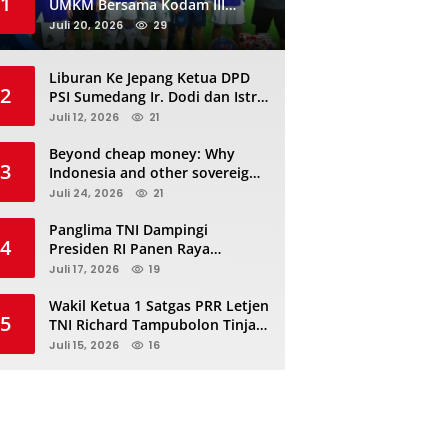
1
UMKM Bersama Kodam III
Siliwangi Sambil Nobar Final
Juli 20, 2026
29
Piala Dunia, Akan Ada Investor
Baru di Jabar
Liburan Ke Jepang Ketua DPD
2
PSI Sumedang Ir. Dodi dan Istri
Kibarkan Bendera PSI “Jangan
Juli 12, 2026
21
Habis Manis Sepah Di Buang”
Beyond cheap money: Why
3
Indonesia and other sovereigns
are turning to panda bonds
Juli 24, 2026
21
Panglima TNI Dampingi
4
Presiden RI Panen Raya
Terpadu TNI, Perkuat
Juli 17, 2026
19
Ketahanan Pangan Nasional
Wakil Ketua 1 Satgas PRR Letjen
5
TNI Richard Tampubolon Tinjau
Padang Sidimpuan dan
Juli 15, 2026
16
Tapanuli Selatan Sumatera
Utara, Ada apa..?