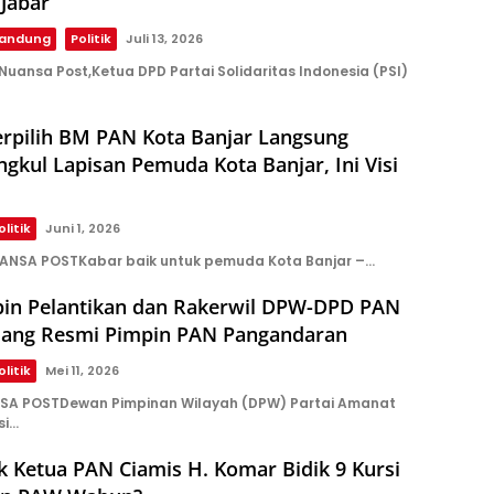
Jabar
andung
Politik
Juli 13, 2026
uansa Post,Ketua DPD Partai Solidaritas Indonesia (PSI)
erpilih BM PAN Kota Banjar Langsung
gkul Lapisan Pemuda Kota Banjar, Ini Visi
olitik
Juni 1, 2026
UANSA POSTKabar baik untuk pemuda Kota Banjar –…
pin Pelantikan dan Rakerwil DPW-DPD PAN
Adang Resmi Pimpin PAN Pangandaran
olitik
Mei 11, 2026
SA POSTDewan Pimpinan Wilayah (DPW) Partai Amanat
si…
ik Ketua PAN Ciamis H. Komar Bidik 9 Kursi