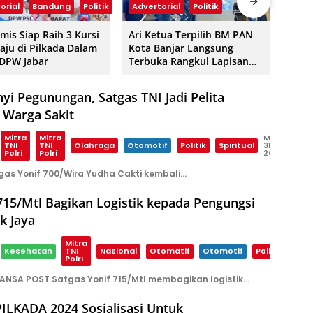
orial
Bandung
Politik
Advertorial
Politik
Adve
amis Siap Raih 3 Kursi
Ari Ketua Terpilih BM PAN
Zulh
aju di Pilkada Dalam
Kota Banjar Langsung
dan 
 DPW Jabar
Terbuka Rangkul Lapisan
se-J
Pemuda Kota Banjar, Ini Visi
Pimp
Misinya
yi Pegunungan, Satgas TNI Jadi Pelita
 Warga Sakit
Mitra
Mitra
Mei
TNI
TNI
Olahraga
Otomotif
Politik
Spiritual
31,
Polri
Polri
2025
gas Yonif 700/Wira Yudha Cakti kembali…
715/Mtl Bagikan Logistik kepada Pengungsi
k Jaya
Mitra
Febru
Kesehatan
TNI
Nasional
Otomatif
Otomotif
Politik
10, 2
Polri
ANSA POST Satgas Yonif 715/Mtl membagikan logistik…
ILKADA 2024 Sosialisasi Untuk