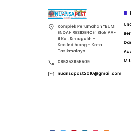
Un
Komplek Perumahan “BUMI
ENDAH RESIDENCE” Blok.AA-
Ber
9 Kel. Sirnagalih –
Da
Kec.Indihiang – Kota
Tasikmalaya
Adv
Mit
085353955509
nuansapost2010@gmail.com