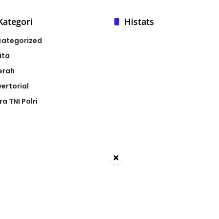
Kategori
Histats
categorized
ita
erah
ertorial
ra TNI Polri
×