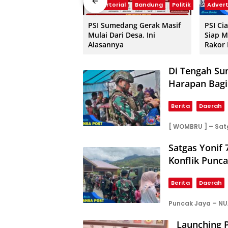
Advertorial
Bandung
Politik
Advert
PSI Sumedang Gerak Masif
PSI Ci
Mulai Dari Desa, Ini
Siap M
Alasannya
Rakor
Di Tengah Sun
Harapan Bagi
Berita
Daerah
[ WOMBRU ] – Sat
Satgas Yonif 
Konflik Punca
Berita
Daerah
Puncak Jaya – NU
Launching P