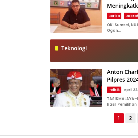
Meningkatk
Berita
Daera
OKI Sumsel, N
Ogan…
Teknologi
Anton Charl
Pilpres 202
Politik
April 22
TASIKMALAYA–M
hasil Pemilihan
Paginasi
1
2
pos