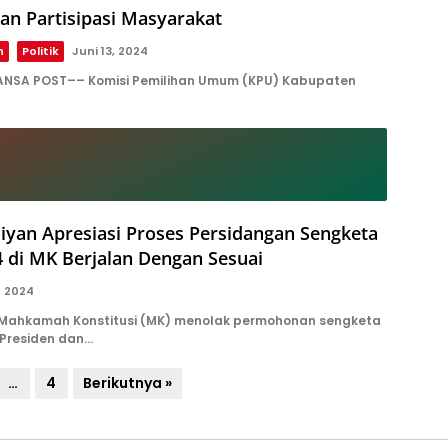
an Partisipasi Masyarakat
h
Politik
Juni 13, 2024
UANSA POST–– Komisi Pemilihan Umum (KPU) Kabupaten
iyan Apresiasi Proses Persidangan Sengketa
4 di MK Berjalan Dengan Sesuai
, 2024
ahkamah Konstitusi (MK) menolak permohonan sengketa
 Presiden dan…
…
4
Berikutnya »