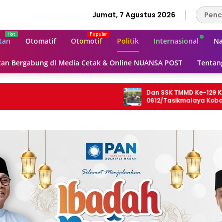
Jumat, 7 Agustus 2026
tan
Otomatif
Otomotif
Politik
Internasional
Na
an Bergabung di Media Cetak & Online NUANSA POST
Tentan
Dan SSK TMMD Ke-129 Kodim
0612/Tasikmalaya Kobarkan
Semangat Gotong Royong Demi Jalan
Mulus untuk Rakyat