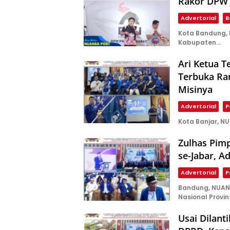
Rakor DPW 
Advertorial
B
Kota Bandung, N
Kabupaten…
Ari Ketua T
Terbuka Ran
Misinya
Advertorial
P
Kota Banjar, N
Zulhas Pim
se-Jabar, 
Advertorial
P
Bandung, NUAN
Nasional Provin
Usai Dilant