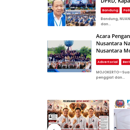
DPRD, Kap
Bandung
Poli
Bandung, NUAN
dan…
Acara Pengan
Nusantara Na
Nusantara Mo
Advertorial
Beri
MOJOKERTO—Suasa
penggiat dan…