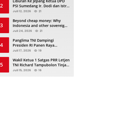
Liburan Ke Jepang Ketua DPD
2
PSI Sumedang Ir. Dodi dan Istri
Kibarkan Bendera PSI “Jangan
Juli 12, 2026
21
Habis Manis Sepah Di Buang”
Beyond cheap money: Why
3
Indonesia and other sovereigns
are turning to panda bonds
Juli 24, 2026
21
Panglima TNI Dampingi
4
Presiden RI Panen Raya
Terpadu TNI, Perkuat
Juli 17, 2026
19
Ketahanan Pangan Nasional
Wakil Ketua 1 Satgas PRR Letjen
5
TNI Richard Tampubolon Tinjau
Padang Sidimpuan dan
Juli 15, 2026
16
Tapanuli Selatan Sumatera
Utara, Ada apa..?