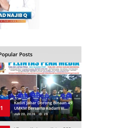
Popular Posts
Kadin Jabar Dorong Binaan 49
1
UMKM Bersama Kodam III
Siliwangi Sambil Nobar Final
Juli 20, 2026
29
Piala Dunia, Akan Ada Investor
Baru di Jabar