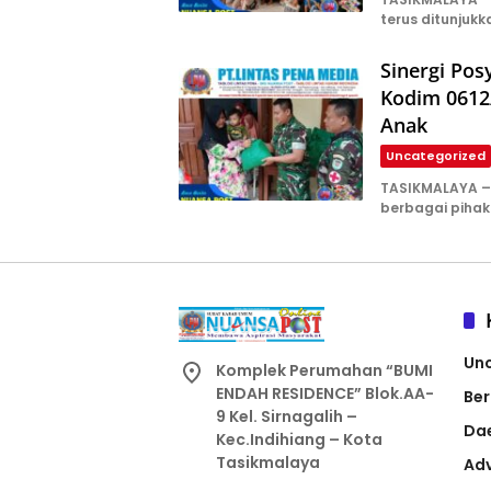
terus ditunjuk
Sinergi Po
Kodim 0612/
Anak
Uncategorized
TASIKMALAYA – 
berbagai pihak
Un
Komplek Perumahan “BUMI
ENDAH RESIDENCE” Blok.AA-
Ber
9 Kel. Sirnagalih –
Da
Kec.Indihiang – Kota
Tasikmalaya
Adv