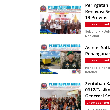
Peringatan
Renovasi Se
19 Provinsi
Uncategorized
Subang – NUAN
Nasional…
Asintel Satl
Penanganan
Uncategorized
Pangkalpinang –
Kolonel…
Sentuhan K
0612/Tasik
Generasi S
Uncategorized
TASIKMALAYA –