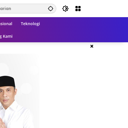
sional
Teknologi
g Kami
×