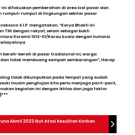
ini difokuskan pembersihan di area lost pasar dan
 rumput-rumput di lingkungan sekitar pasar
caksono S.I.P. mengatakan, “Karya Bhakti ini
TNI dengan rakyat, selain sebagai bukti
ntara Koramil 1012-01/Karau kuala dengan Instansi
 wilayahnya
ersih-bersih di pasar tradisional ini, warga
n dan tidak membuang sampah sembarangan”, Harap
aling tidak dikumpulkan pada tempat yang sudah
suki musim penghujan kita perlu menjaga parit-parit,
akan kegiatan ini dengan ikhlas dan jaga faktor
)***
na Akmil 2023 Ikut Atasi Kesulitan Korban