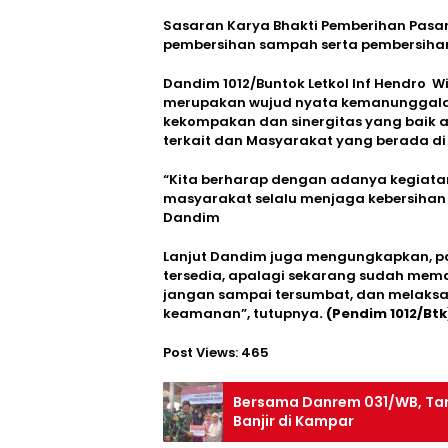
Sasaran Karya Bhakti Pemberihan Pasar 
pembersihan sampah serta pembersihan
Dandim 1012/Buntok Letkol Inf Hendro Wi
merupakan wujud nyata kemanunggalan 
kekompakan dan sinergitas yang baik a
terkait dan Masyarakat yang berada di
“Kita berharap dengan adanya kegiatan b
masyarakat selalu menjaga kebersiha
Dandim
Lanjut Dandim juga mengungkapkan, p
tersedia, apalagi sekarang sudah mema
jangan sampai tersumbat, dan melaksan
keamanan”, tutupnya
. (Pendim 1012/Btk
Post Views:
465
Bersama Danrem 031/WB, Taru
Banjir di Kampar