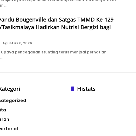
kan…
syandu Bougenville dan Satgas TMMD Ke-129
Tasikmalaya Hadirkan Nutrisi Bergizi bagi
Agustus 6, 2026
Upaya pencegahan stunting terus menjadi perhatian
….
Kategori
Histats
categorized
ita
erah
ertorial