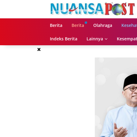
Langsung
ke
konten
Berita
Berita
Olahraga
Keseha
Indeks Berita
Lainnya
Kesempat
×