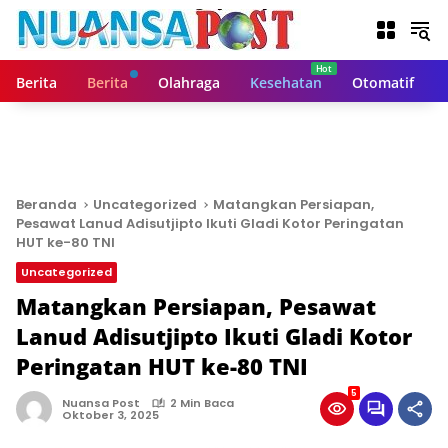
L
a
n
g
Berita
Berita
Olahraga
Kesehatan
Otomatif
s
u
n
g
k
e
Beranda
Uncategorized
Matangkan Persiapan,
k
Pesawat Lanud Adisutjipto Ikuti Gladi Kotor Peringatan
o
HUT ke-80 TNI
n
Uncategorized
t
Matangkan Persiapan, Pesawat
e
n
Lanud Adisutjipto Ikuti Gladi Kotor
Peringatan HUT ke-80 TNI
5
Nuansa Post
2 Min Baca
Oktober 3, 2025