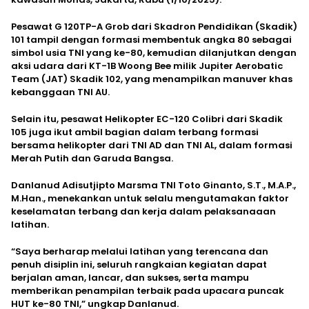
Pesawat G 120TP-A Grob dari Skadron Pendidikan (Skadik)
101 tampil dengan formasi membentuk angka 80 sebagai
simbol usia TNI yang ke-80, kemudian dilanjutkan dengan
aksi udara dari KT-1B Woong Bee milik Jupiter Aerobatic
Team (JAT) Skadik 102, yang menampilkan manuver khas
kebanggaan TNI AU.
Selain itu, pesawat Helikopter EC-120 Colibri dari Skadik
105 juga ikut ambil bagian dalam terbang formasi
bersama helikopter dari TNI AD dan TNI AL, dalam formasi
Merah Putih dan Garuda Bangsa.
Danlanud Adisutjipto Marsma TNI Toto Ginanto, S.T., M.A.P.,
M.Han., menekankan untuk selalu mengutamakan faktor
keselamatan terbang dan kerja dalam pelaksanaaan
latihan.
“Saya berharap melalui latihan yang terencana dan
penuh disiplin ini, seluruh rangkaian kegiatan dapat
berjalan aman, lancar, dan sukses, serta mampu
memberikan penampilan terbaik pada upacara puncak
HUT ke-80 TNI,” ungkap Danlanud.