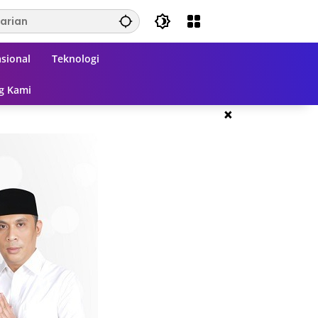
sional
Teknologi
g Kami
×