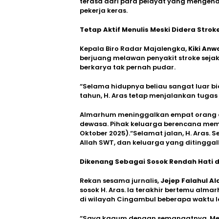
terasa dari para pelayat yang mengen
pekerja keras.
Tetap Aktif Menulis Meski Didera Stro
Kepala Biro Radar Majalengka,
Kiki Anw
berjuang melawan penyakit stroke seja
berkarya tak pernah pudar.
“Selama hidupnya beliau sangat luar bi
tahun, H. Aras tetap menjalankan tugas 
Almarhum meninggalkan empat orang an
dewasa. Pihak keluarga berencana mem
Oktober 2025).“Selamat jalan, H. Aras.
Allah SWT, dan keluarga yang ditinggal
Dikenang Sebagai Sosok Rendah Hati d
Rekan sesama jurnalis,
Jejep Falahul Al
sosok H. Aras. Ia terakhir bertemu alm
di wilayah Cingambul beberapa waktu l
“Saya kagum dengan semangatnya. Meski