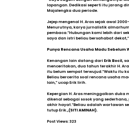
lapangan. Dedikasi seperti itu jarang d
Majalengka dua periode.
Jejep mengenal H. Aras sejak awal 2000
Menurutnya, karya jurnalistik almarhum
pembaca.“Hubungan kami lebih dari sekad
saya dan istri beliau bersahabat deka
Punya Rencana Usaha Madu Sebelum 
Kenangan lain datang dari
Erik Bocil,
sa
menceritakan, dua tahun terakhir H. 
itu belum sempat terwujud.“Waktu itu 
Beliau bercerita soal rencana usaha m
lain,” ucap Erik lirih.
Kepergian H. Aras meninggalkan duka m
dikenal sebagai sosok yang sederhana, 
akhir hayat.“Beliau adalah wartawan s
tutup Erik
.,(SITI AMINAH).
Post Views:
323