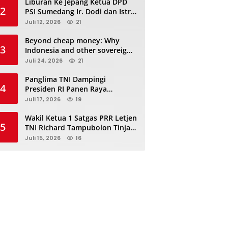
Liburan Ke Jepang Ketua DPD
2
PSI Sumedang Ir. Dodi dan Istri
Kibarkan Bendera PSI “Jangan
Juli 12, 2026
21
Habis Manis Sepah Di Buang”
Beyond cheap money: Why
3
Indonesia and other sovereigns
are turning to panda bonds
Juli 24, 2026
21
Panglima TNI Dampingi
4
Presiden RI Panen Raya
Terpadu TNI, Perkuat
Juli 17, 2026
19
Ketahanan Pangan Nasional
Wakil Ketua 1 Satgas PRR Letjen
5
TNI Richard Tampubolon Tinjau
Padang Sidimpuan dan
Juli 15, 2026
16
Tapanuli Selatan Sumatera
Utara, Ada apa..?