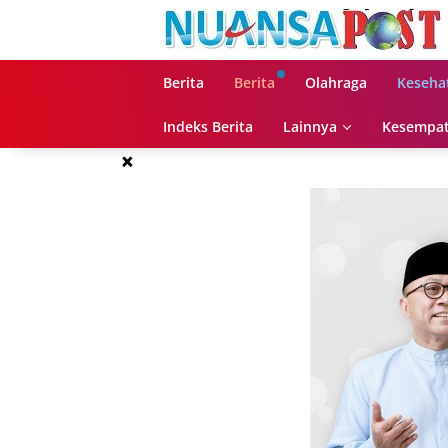
Langsung
ke
konten
Berita
Berita
Olahraga
Keseha
Indeks Berita
Lainnya
Kesempat
×