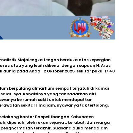
a jurnalistik Majalengka tengah berduka atas kepergian
uaras
atau yang lebih dikenal dengan sapaan H. Aras,
 dunia pada Ahad 12 Oktober 2025 sekitar pukul 17.40
elum berpulang almarhum sempat terjatuh di kamar
alat Isya. Kondisinya yang tak sadarkan diri
awanya ke rumah sakit untuk mendapatkan
erawatan sekitar lima jam, nyawanya tak tertolong.
belakang kantor Bappelitbangda Kabupaten
lah, dipenuhi oleh rekan sejawat, kerabat, dan warga
n penghormatan terakhir. Suasana duka mendalam