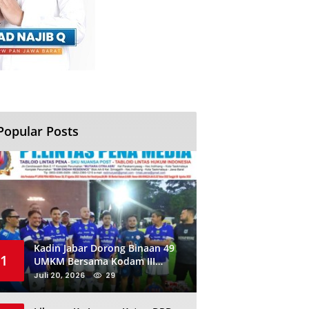
Popular Posts
Kadin Jabar Dorong Binaan 49
1
UMKM Bersama Kodam III
Siliwangi Sambil Nobar Final
Juli 20, 2026
29
Piala Dunia, Akan Ada Investor
Baru di Jabar