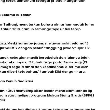
ang sosok almarhum sebagai pribadi hangat dan
ke Selama 15 Tahun
ar Baihaqi
, menuturkan bahwa almarhum sudah lama
k tahun 2010, namun semangatnya untuk tetap
asa. Meski harus berjuang melawan sakit selama 15
jurnalistik dengan penuh tanggung jawab,” ujar Kiki.
ak, sebagian masih bersekolah dan lainnya telah
akamkannya di TPU keluarga pada Senin pagi (13
 Semoga segala amal dan kebaikanmu diterima oleh
kan diberi ketabahan,” tambah Kiki dengan haru.
an Penuh Dedikasi
am,
turut menyampaikan kesan mendalam terhadap
arhum saat meliput program Makan Siang Gratis (SPPG)
alu.
 dalam kondisi sakit, beliau tetap turun langsung ke