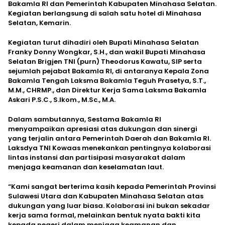
Bakamla RI dan Pemerintah Kabupaten Minahasa Selatan.
Kegiatan berlangsung di salah satu hotel di Minahasa
Selatan, Kemarin.
Kegiatan turut dihadiri oleh Bupati Minahasa Selatan
Franky Donny Wongkar, S.H., dan wakil Bupati Minahasa
Selatan Brigjen TNI (purn) Theodorus Kawatu, SIP serta
sejumlah pejabat Bakamla RI, di antaranya Kepala Zona
Bakamla Tengah Laksma Bakamla Teguh Prasetya, S.T.,
M.M., CHRMP., dan Direktur Kerja Sama Laksma Bakamla
Askari P.S.C., S.Ikom., M.Sc., M.A.
Dalam sambutannya, Sestama Bakamla RI
menyampaikan apresiasi atas dukungan dan sinergi
yang terjalin antara Pemerintah Daerah dan Bakamla RI.
Laksdya TNI Kowaas menekankan pentingnya kolaborasi
lintas instansi dan partisipasi masyarakat dalam
menjaga keamanan dan keselamatan laut.
“Kami sangat berterima kasih kepada Pemerintah Provinsi
Sulawesi Utara dan Kabupaten Minahasa Selatan atas
dukungan yang luar biasa. Kolaborasi ini bukan sekadar
kerja sama formal, melainkan bentuk nyata bakti kita
kepada negeri dalam menjaga keamanan dan