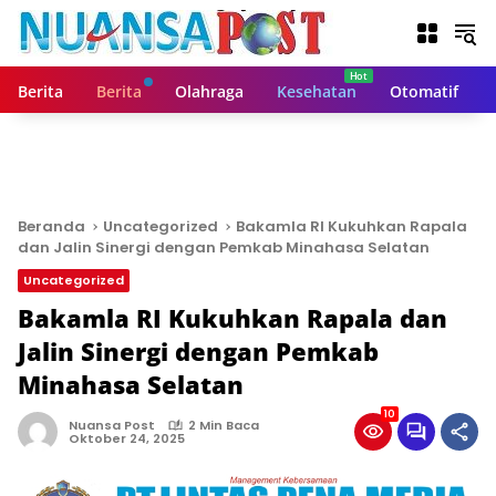
L
a
n
g
Berita
Berita
Olahraga
Kesehatan
Otomatif
s
u
n
g
k
e
Beranda
Uncategorized
Bakamla RI Kukuhkan Rapala
k
dan Jalin Sinergi dengan Pemkab Minahasa Selatan
o
Uncategorized
n
t
Bakamla RI Kukuhkan Rapala dan
e
Jalin Sinergi dengan Pemkab
n
Minahasa Selatan
10
Nuansa Post
2 Min Baca
Oktober 24, 2025