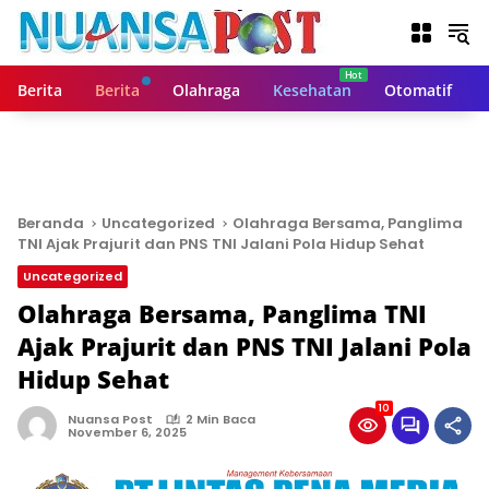
L
a
n
g
Berita
Berita
Olahraga
Kesehatan
Otomatif
s
u
n
g
k
e
Beranda
Uncategorized
Olahraga Bersama, Panglima
k
TNI Ajak Prajurit dan PNS TNI Jalani Pola Hidup Sehat
o
Uncategorized
n
t
Olahraga Bersama, Panglima TNI
e
Ajak Prajurit dan PNS TNI Jalani Pola
n
Hidup Sehat
10
Nuansa Post
2 Min Baca
November 6, 2025