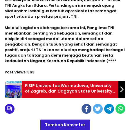
TNI Angkatan Udara. Pertandingan ini menjadi ajang
silaturahmi sekaligus bentuk apresiasi atas semangat
sportivitas dan prestasi prajurit TNI.
Melalui kegiatan olahraga bersama ini, Panglima TNI
menekankan pentingnya kebugaran, semangat dan
disiplin diri sebagai modal utama dalam setiap
pengabdian. Dengan tubuh yang sehat dan semangat
positif, prajurit TNI akan selalu siap menghadapi berbagai
tugas dan tantangan demi menjaga keutuhan serta
kedaulatan Negara Kesatuan Republik Indonesia.(****
Post Views:
363
FISIP Universitas Warmadewa, University
of Zagreb, dan Cagayan State University
Gelar Seminar Internasional Bahas Isu
Keamanan dan Politik Luar Negeri Eropa
dan Asia Tenggara
Tambah Komentar