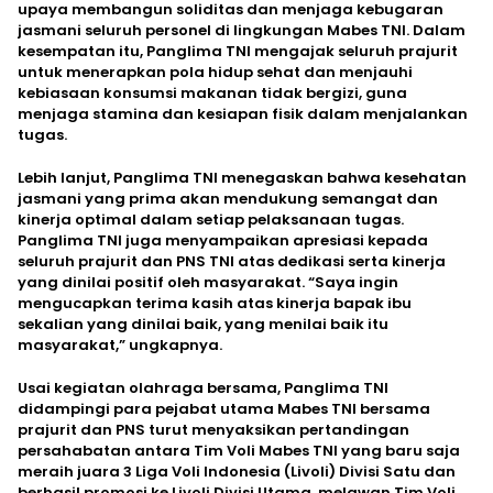
upaya membangun soliditas dan menjaga kebugaran
jasmani seluruh personel di lingkungan Mabes TNI. Dalam
kesempatan itu, Panglima TNI mengajak seluruh prajurit
untuk menerapkan pola hidup sehat dan menjauhi
kebiasaan konsumsi makanan tidak bergizi, guna
menjaga stamina dan kesiapan fisik dalam menjalankan
tugas.
Lebih lanjut, Panglima TNI menegaskan bahwa kesehatan
jasmani yang prima akan mendukung semangat dan
kinerja optimal dalam setiap pelaksanaan tugas.
Panglima TNI juga menyampaikan apresiasi kepada
seluruh prajurit dan PNS TNI atas dedikasi serta kinerja
yang dinilai positif oleh masyarakat. “Saya ingin
mengucapkan terima kasih atas kinerja bapak ibu
sekalian yang dinilai baik, yang menilai baik itu
masyarakat,” ungkapnya.
Usai kegiatan olahraga bersama, Panglima TNI
didampingi para pejabat utama Mabes TNI bersama
prajurit dan PNS turut menyaksikan pertandingan
persahabatan antara Tim Voli Mabes TNI yang baru saja
meraih juara 3 Liga Voli Indonesia (Livoli) Divisi Satu dan
berhasil promosi ke Livoli Divisi Utama, melawan Tim Voli