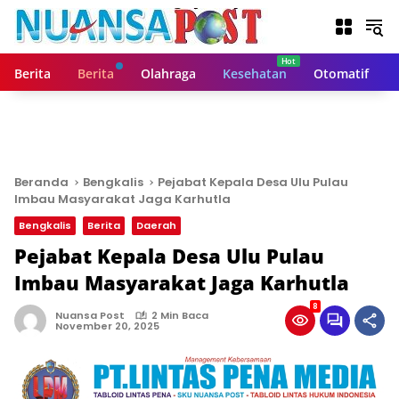
L
a
n
g
Berita
Berita
Olahraga
Kesehatan
Otomatif
s
u
n
g
k
e
Beranda
Bengkalis
Pejabat Kepala Desa Ulu Pulau
k
Imbau Masyarakat Jaga Karhutla
o
Bengkalis
Berita
Daerah
n
t
Pejabat Kepala Desa Ulu Pulau
e
Imbau Masyarakat Jaga Karhutla
n
8
Nuansa Post
2 Min Baca
November 20, 2025