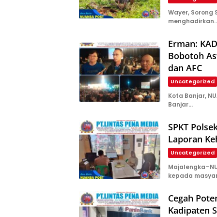
Wayer, Sorong
menghadirkan
Erman: KAD
Bobotoh Asw
dan AFC
Uncategorized
Kota Banjar, N
Banjar…
SPKT Polsek
Laporan Ke
Uncategorized
Majalengka–NU
kepada masyar
Cegah Poten
Kadipaten S