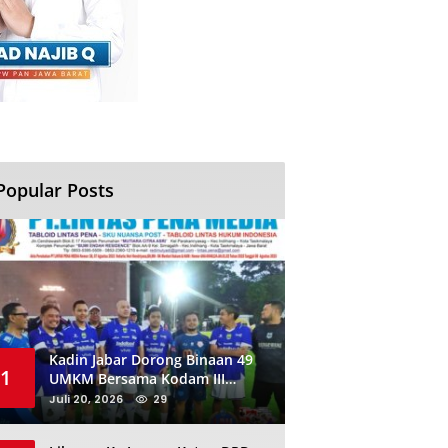
Popular Posts
Kadin Jabar Dorong Binaan 49
1
UMKM Bersama Kodam III
Siliwangi Sambil Nobar Final
Juli 20, 2026
29
Piala Dunia, Akan Ada Investor
Baru di Jabar