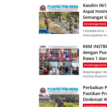
Kasdim 061
Aspal Hotm
Semangat 
Uncategorized
TASIKMALAYA – 
menunjukkan k
KKM INSTBU
dengan Pus
Rawa 1 dan
Uncategorized
Majalengka–NU
Institut Budi U
Perbaikan P
Pastikan P
Dinikmati 
Uncategorized