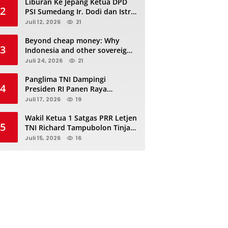
Liburan Ke Jepang Ketua DPD
2
PSI Sumedang Ir. Dodi dan Istri
Kibarkan Bendera PSI “Jangan
Juli 12, 2026
21
Habis Manis Sepah Di Buang”
Beyond cheap money: Why
3
Indonesia and other sovereigns
are turning to panda bonds
Juli 24, 2026
21
Panglima TNI Dampingi
4
Presiden RI Panen Raya
Terpadu TNI, Perkuat
Juli 17, 2026
19
Ketahanan Pangan Nasional
Wakil Ketua 1 Satgas PRR Letjen
5
TNI Richard Tampubolon Tinjau
Padang Sidimpuan dan
Juli 15, 2026
16
Tapanuli Selatan Sumatera
Utara, Ada apa..?