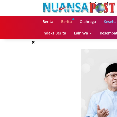
Langsung
ke
konten
Berita
Berita
Olahraga
Keseha
Indeks Berita
Lainnya
Kesempat
×