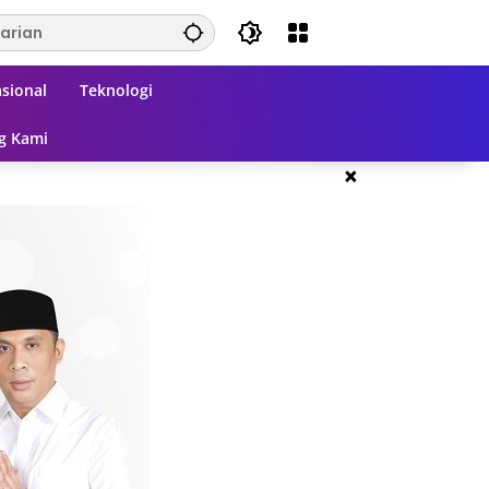
sional
Teknologi
g Kami
×