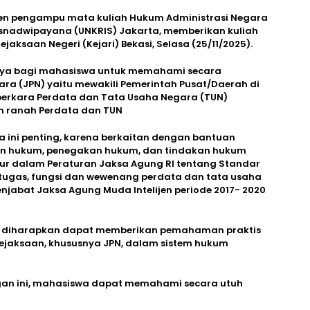
dosen pengampu mata kuliah Hukum Administrasi Negara
risnadwipayana (UNKRIS) Jakarta, memberikan kuliah
ksaan Negeri (Kejari) Bekasi, Selasa (25/11/2025).
nya bagi mahasiswa untuk memahami secara
a (JPN) yaitu mewakili Pemerintah Pusat/Daerah di
perkara Perdata dan Tata Usaha Negara (TUN)
m ranah Perdata dan TUN
ini penting, karena berkaitan dengan bantuan
n hukum, penegakan hukum, dan tindakan hukum
atur dalam Peraturan Jaksa Agung RI tentang Standar
 tugas, fungsi dan wewenang perdata dan tata usaha
njabat Jaksa Agung Muda Intelijen periode 2017- 2020
i diharapkan dapat memberikan pemahaman praktis
Kejaksaan, khususnya JPN, dalam sistem hukum
an ini, mahasiswa dapat memahami secara utuh