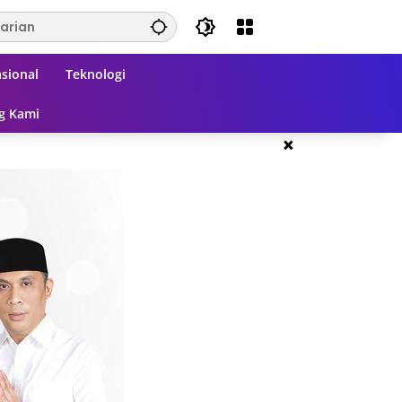
sional
Teknologi
g Kami
×