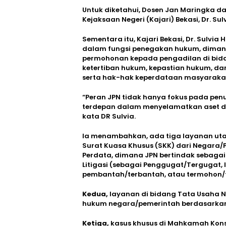
Untuk diketahui, Dosen Jan Maringka d
Kejaksaan Negeri (Kajari) Bekasi, Dr. Sul
Sementara itu, Kajari Bekasi, Dr. Sulvi
dalam fungsi penegakan hukum, diman
permohonan kepada pengadilan di bid
ketertiban hukum, kepastian hukum, da
serta hak-hak keperdataan masyaraka
“Peran JPN tidak hanya fokus pada penu
terdepan dalam menyelamatkan aset d
kata DR Sulvia.
Ia menambahkan, ada tiga layanan ut
Surat Kuasa Khusus (SKK) dari Negara/P
Perdata, dimana JPN bertindak sebagai 
Litigasi (sebagai Penggugat/Tergugat, 
pembantah/terbantah, atau termohon/
Kedua,
layanan di bidang Tata Usaha N
hukum negara/pemerintah berdasarkan 
Ketiga,
kasus khusus di Mahkamah Kons