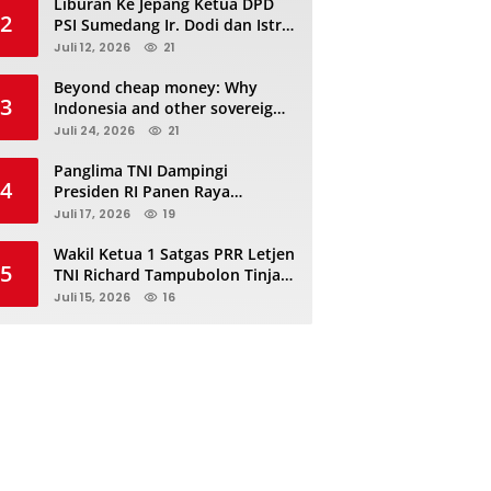
Liburan Ke Jepang Ketua DPD
2
PSI Sumedang Ir. Dodi dan Istri
Kibarkan Bendera PSI “Jangan
Juli 12, 2026
21
Habis Manis Sepah Di Buang”
Beyond cheap money: Why
3
Indonesia and other sovereigns
are turning to panda bonds
Juli 24, 2026
21
Panglima TNI Dampingi
4
Presiden RI Panen Raya
Terpadu TNI, Perkuat
Juli 17, 2026
19
Ketahanan Pangan Nasional
Wakil Ketua 1 Satgas PRR Letjen
5
TNI Richard Tampubolon Tinjau
Padang Sidimpuan dan
Juli 15, 2026
16
Tapanuli Selatan Sumatera
Utara, Ada apa..?