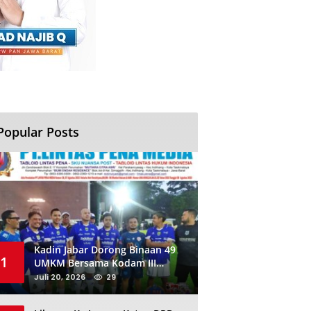
Popular Posts
Kadin Jabar Dorong Binaan 49
1
UMKM Bersama Kodam III
Siliwangi Sambil Nobar Final
Juli 20, 2026
29
Piala Dunia, Akan Ada Investor
Baru di Jabar