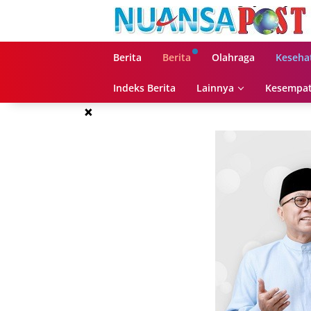
Langsung
ke
konten
Berita
Berita
Olahraga
Keseha
Indeks Berita
Lainnya
Kesempat
×