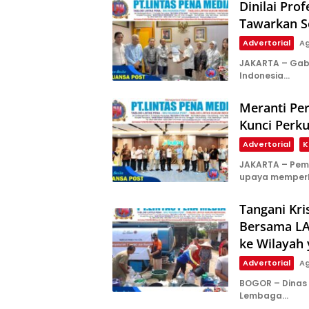
Dinilai Pr
Tawarkan So
Advertorial
Ag
JAKARTA – Gab
Indonesia…
Meranti Pe
Kunci Perk
Advertorial
K
JAKARTA – Pem
upaya memper
Tangani Kri
Bersama LAZ
ke Wilayah
Advertorial
Ag
BOGOR – Dinas 
Lembaga…