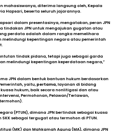
an mahasiswanya, diterima langsung oleh, Kepala
via Hapsari, beserta seluruh jajarannya.
a Hapsari dalam presentasinya, mengatakan, peran JPN
a tindakan JPN untuk mengajukan gugatan atau
ang perdata adalah dalam rangka memelihara
n melindungi kepentingan negara atau pemerintah
t.
ntutan tindak pidana, tetapi juga sebagai garda
an melindungi kepentingan keperdataan negara,”
ama JPN dalam bentuk bantuan hukum berdasarkan
emerintah, yaitu,
pertama
, layanan di bidang
kuasa hukum, baik secara nonlitigasi dan atau
Intervensi, Permohonan, Pelawan/Terlawan,
termohon).
egara (PTUN), dimana JPN bertindak sebagai kuasa
SKK sebagai tergugat atau termohon di PTUN.
titusi (MK) dan Mahkamah Agung (MA), dimana JPN