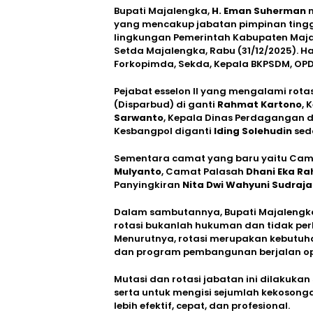
Bupati Majalengka,
H. Eman Suherman
m
yang mencakup jabatan pimpinan tingg
lingkungan Pemerintah Kabupaten Maja
Setda Majalengka, Rabu (31/12/2025). H
Forkopimda, Sekda, Kepala BKPSDM, OP
Pejabat esselon II yang mengalami rot
(Disparbud) di ganti
Rahmat Kartono
, 
Sarwanto
, Kepala Dinas Perdagangan d
Kesbangpol diganti
Iding Solehudin
sed
Sementara camat yang baru yaitu Cam
Mulyanto
, Camat Palasah
Dhani Eka Ra
Panyingkiran
Nita Dwi Wahyuni Sudraja
Dalam sambutannya, Bupati Majaleng
rotasi bukanlah hukuman dan tidak per
Menurutnya, rotasi merupakan kebutuh
dan program pembangunan berjalan op
Mutasi dan rotasi jabatan ini dilakuka
serta untuk mengisi sejumlah kekosong
lebih efektif, cepat, dan profesional.