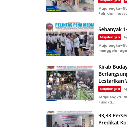
Majalengka–NU
Polri dan masy
Sebanyak 14
Majalengka
A
Majalengka–NU
menggelar age
Kirab Buda
Berlangsun
Lestarikan
Majalengka
A
‎ ‎Majalengka–
Pusaka…
93,33 Perse
Predikat Ko