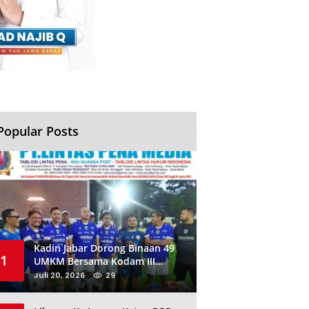
Popular Posts
Kadin Jabar Dorong Binaan 49
1
UMKM Bersama Kodam III
Siliwangi Sambil Nobar Final
Juli 20, 2026
29
Piala Dunia, Akan Ada Investor
Baru di Jabar