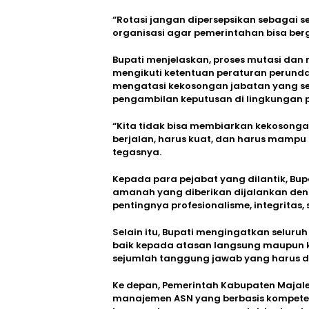
“Rotasi jangan dipersepsikan sebagai 
organisasi agar pemerintahan bisa berge
Bupati menjelaskan, proses mutasi dan
mengikuti ketentuan peraturan perund
mengatasi kekosongan jabatan yang se
pengambilan keputusan di lingkungan 
“Kita tidak bisa membiarkan kekosongan
berjalan, harus kuat, dan harus mamp
tegasnya.
Kepada para pejabat yang dilantik, B
amanah yang diberikan dijalankan de
pentingnya profesionalisme, integritas
Selain itu, Bupati mengingatkan seluru
baik kepada atasan langsung maupun 
sejumlah tanggung jawab yang harus di
Ke depan, Pemerintah Kabupaten Majal
manajemen ASN yang berbasis kompetens