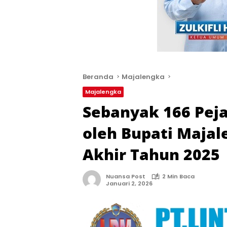
Beranda
Majalengka
Majalengka
Sebanyak 166 Peja
oleh Bupati Majal
Akhir Tahun 2025
Nuansa Post
2 Min Baca
Januari 2, 2026