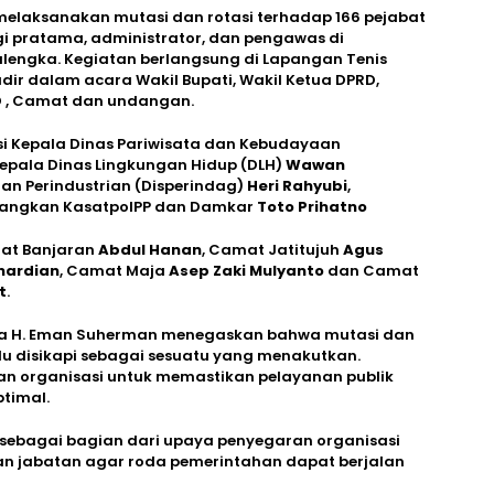
elaksanakan mutasi dan rotasi terhadap 166 pejabat
i pratama, administrator, dan pengawas di
lengka. Kegiatan berlangsung di Lapangan Tenis
adir dalam acara Wakil Bupati, Wakil Ketua DPRD,
D , Camat dan undangan.
asi Kepala Dinas Pariwisata dan Kebudayaan
Kepala Dinas Lingkungan Hidup (DLH)
Wawan
an Perindustrian (Disperindag)
Heri Rahyubi
,
angkan KasatpolPP dan Damkar
Toto Prihatno
at Banjaran
Abdul Hanan
, Camat Jatitujuh
Agus
hardian
, Camat Maja
Asep Zaki Mulyanto
dan Camat
t
.
ka H. Eman Suherman menegaskan bahwa mutasi dan
lu disikapi sebagai sesuatu yang menakutkan.
an organisasi untuk memastikan pelayanan publik
timal.
n sebagai bagian dari upaya penyegaran organisasi
an jabatan agar roda pemerintahan dapat berjalan