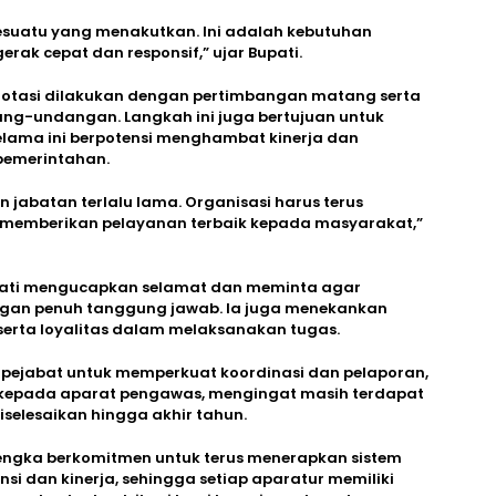
sesuatu yang menakutkan. Ini adalah kebutuhan
rak cepat dan responsif,” ujar Bupati.
 rotasi dilakukan dengan pertimbangan matang serta
ang-undangan. Langkah ini juga bertujuan untuk
lama ini berpotensi menghambat kinerja dan
pemerintahan.
 jabatan terlalu lama. Organisasi harus terus
u memberikan pelayanan terbaik kepada masyarakat,”
upati mengucapkan selamat dan meminta agar
ngan penuh tanggung jawab. Ia juga menekankan
, serta loyalitas dalam melaksanakan tugas.
h pejabat untuk memperkuat koordinasi dan pelaporan,
kepada aparat pengawas, mengingat masih terdapat
selesaikan hingga akhir tahun.
engka berkomitmen untuk terus menerapkan sistem
i dan kinerja, sehingga setiap aparatur memiliki