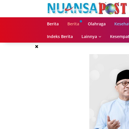
Langsung
ke
konten
Berita
Berita
Olahraga
Keseha
Indeks Berita
Lainnya
Kesempat
×