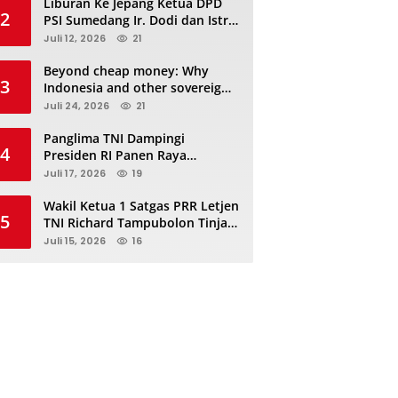
Liburan Ke Jepang Ketua DPD
2
PSI Sumedang Ir. Dodi dan Istri
Kibarkan Bendera PSI “Jangan
Juli 12, 2026
21
Habis Manis Sepah Di Buang”
Beyond cheap money: Why
3
Indonesia and other sovereigns
are turning to panda bonds
Juli 24, 2026
21
Panglima TNI Dampingi
4
Presiden RI Panen Raya
Terpadu TNI, Perkuat
Juli 17, 2026
19
Ketahanan Pangan Nasional
Wakil Ketua 1 Satgas PRR Letjen
5
TNI Richard Tampubolon Tinjau
Padang Sidimpuan dan
Juli 15, 2026
16
Tapanuli Selatan Sumatera
Utara, Ada apa..?