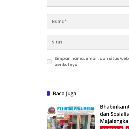
Simpan nama, email, dan situs we
berikutnya.
Baca Juga
Bhabinkamt
dan Sosiali
Majalengka
Majalengka
M