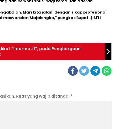
ng dan berkontribusi bagi kemajuan daerah.
engabdian. Mari kita jalani dengan sikap profesional
ni masyarakat Majalengka,” pungkas Bupati
.( SITI
dikat “Informatif”, pada Penghargaan
k
asikan.
Ruas yang wajib ditandai
*