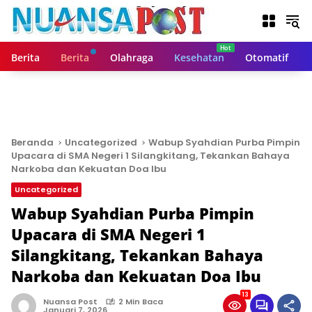
L
a
n
g
Berita
Berita
Olahraga
Kesehatan
Otomatif
s
u
n
g
k
e
Beranda
Uncategorized
Wabup Syahdian Purba Pimpin
k
Upacara di SMA Negeri 1 Silangkitang, Tekankan Bahaya
o
Narkoba dan Kekuatan Doa Ibu
n
Uncategorized
t
Wabup Syahdian Purba Pimpin
e
n
Upacara di SMA Negeri 1
Silangkitang, Tekankan Bahaya
Narkoba dan Kekuatan Doa Ibu
13
Nuansa Post
2 Min Baca
Januari 7, 2026