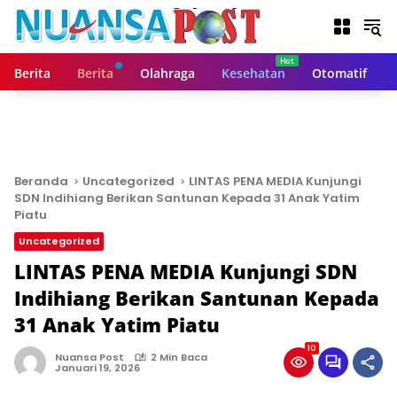
L
a
n
g
Berita
Berita
Olahraga
Kesehatan
Otomatif
s
u
n
g
k
e
Beranda
Uncategorized
LINTAS PENA MEDIA Kunjungi
k
SDN Indihiang Berikan Santunan Kepada 31 Anak Yatim
o
Piatu
n
Uncategorized
t
LINTAS PENA MEDIA Kunjungi SDN
e
n
Indihiang Berikan Santunan Kepada
31 Anak Yatim Piatu
10
Nuansa Post
2 Min Baca
Januari 19, 2026