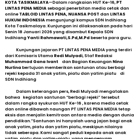
KOTA TASIKMALAYA
—Dalam rangkaian HUT Ke-16,
PT
LINTAS PENA MEDIA
sebagai penerbitan media cetak dan
online
TABLOID LINTAS PENA, NUANSA POST
dan
LINTAS
HUKUM INDONESIA
mengunjungi kampus SDN Indihiang
Kota Tasikmalaya. Kunjungan ini dilaksanakan pada hari
Senin 18 Januari 2026 yang disambut Kepala SDN
Indihiang
Yanti Rahmawati,S.Pd,M.Pd
beserta para guru.
Kunjungan jajaran PT LINTAS PENA MEDIA yang terdiri
dari Komisaris Utama
Redi Mulyadi
, Staf Redaksi
Muhammad Gana Ivant
dan Bagian Keuangan
Nina
Nurlina
bertujuan memberikan santunan atau berbagi
rejeki kepada 31 anak yatim, piatu dan yatim piatu di
SDN Indihiang
Dalam keterangan pers, Redi Mulyadi mengatakan
bahwa kegiatan santunan “berbagi rejeki” tersebut
dalam rangka syukuran HUT Ke-16 , karena media cetak
dan online dibawah naungan PT LINTAS PENA MEDIA tetap
eksis dan menjalin kemitraan antara media dengan dunia
pendidikan.”Santunan ini hanyalah uang jajan bagi anak
anak yatim, piatu dan yatim piatu, meskipun nilainya
tidak seberapa. Kami sangat peduli kepada anak anak
yatim, piatu dan yatim-piatu yang mengenyam