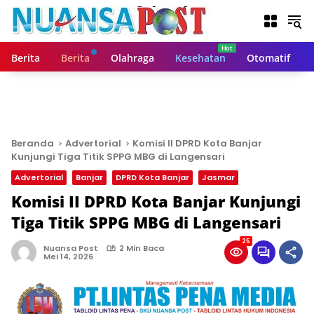
L
a
n
g
Berita
Berita
Olahraga
Kesehatan
Otomatif
s
u
n
g
k
e
Beranda
Advertorial
Komisi II DPRD Kota Banjar
k
Kunjungi Tiga Titik SPPG MBG di Langensari
o
Advertorial
Banjar
DPRD Kota Banjar
Jasmar
n
t
Komisi II DPRD Kota Banjar Kunjungi
e
Tiga Titik SPPG MBG di Langensari
n
25
Nuansa Post
2 Min Baca
Mei 14, 2026