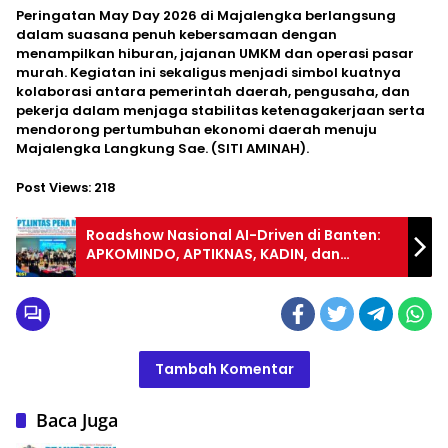
Peringatan May Day 2026 di Majalengka berlangsung
dalam suasana penuh kebersamaan dengan
menampilkan hiburan, jajanan UMKM dan operasi pasar
murah. Kegiatan ini sekaligus menjadi simbol kuatnya
kolaborasi antara pemerintah daerah, pengusaha, dan
pekerja dalam menjaga stabilitas ketenagakerjaan serta
mendorong pertumbuhan ekonomi daerah menuju
Majalengka Langkung Sae. (SITI AMINAH).
Post Views:
218
Roadshow Nasional AI-Driven di Banten:
APKOMINDO, APTIKNAS, KADIN, dan
Yorindo Dorong Industri Manufaktur
Bangun AI Mandiri serta Perkuat
Ekosistem Keamanan Siber
Tambah Komentar
Baca Juga