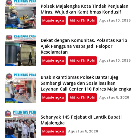
Polsek Majalengka Kota Tindak Penjualan
Miras, Wujudkan Kamtibmas Kondusif
Majalengka
Mitra TNI Polri
Agustus 10, 2026
Dekat dengan Komunitas, Polantas Karib
Ajak Pengguna Vespa Jadi Pelopor
Keselamatan
Majalengka
Mitra TNI Polri
Agustus 10, 2026
Bhabinkamtibmas Polsek Bantarujeg
Sambangi Warga dan Sosialisasikan
Layanan Call Center 110 Polres Majalengka
Majalengka
Mitra TNI Polri
Agustus 5, 2026
Sebanyak 145 Pejabat di Lantik Bupati
Majalengka
Majalengka
Agustus 5, 2026