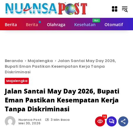
L
a
n
g
Berita
Berita
Olahraga
Kesehatan
Otomatif
s
u
n
g
k
e
Beranda
Majalengka
Jalan Santai May Day 2026,
k
Bupati Eman Pastikan Kesempatan Kerja Tanpa
o
Diskriminasi
n
Majalengka
t
Jalan Santai May Day 2026, Bupati
e
n
Eman Pastikan Kesempatan Kerja
Tanpa Diskriminasi
14
Nuansa Post
3 Min Baca
Mei 30, 2026