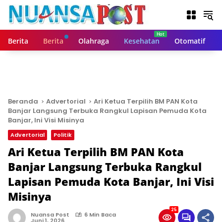
L
a
n
g
Berita
Berita
Olahraga
Kesehatan
Otomatif
s
u
n
g
k
e
Beranda
Advertorial
Ari Ketua Terpilih BM PAN Kota
k
Banjar Langsung Terbuka Rangkul Lapisan Pemuda Kota
o
Banjar, Ini Visi Misinya
n
Advertorial
Politik
t
Ari Ketua Terpilih BM PAN Kota
e
n
Banjar Langsung Terbuka Rangkul
Lapisan Pemuda Kota Banjar, Ini Visi
Misinya
25
Nuansa Post
6 Min Baca
Juni 1, 2026