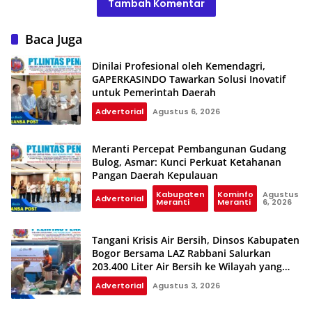
Tambah Komentar
Baca Juga
Dinilai Profesional oleh Kemendagri,
GAPERKASINDO Tawarkan Solusi Inovatif
untuk Pemerintah Daerah
Advertorial
Agustus 6, 2026
Meranti Percepat Pembangunan Gudang
Bulog, Asmar: Kunci Perkuat Ketahanan
Pangan Daerah Kepulauan
Kabupaten
Kominfo
Agustus
Advertorial
Meranti
Meranti
6, 2026
Tangani Krisis Air Bersih, Dinsos Kabupaten
Bogor Bersama LAZ Rabbani Salurkan
203.400 Liter Air Bersih ke Wilayah yang
Terdampak Kekeringan
Advertorial
Agustus 3, 2026