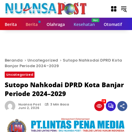
L
a
n
g
Berita
Berita
Olahraga
Kesehatan
Otomatif
s
u
n
g
k
e
Beranda
Uncategorized
Sutopo Nahkodai DPRD Kota
k
Banjar Periode 2024–2029
o
Uncategorized
n
t
Sutopo Nahkodai DPRD Kota Banjar
e
Periode 2024–2029
n
18
Nuansa Post
3 Min Baca
Juni 2, 2026