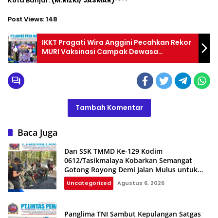
Kota Banjar.
(M.RIZKI/ JASMAR)****
Post Views:
148
IKKT Pragati Wira Anggini Pecahkan Rekor
MURI Vaksinasi Campak Dewasa
Terbanyak
Tambah Komentar
Baca Juga
Dan SSK TMMD Ke-129 Kodim
0612/Tasikmalaya Kobarkan Semangat
Gotong Royong Demi Jalan Mulus untuk
Rakyat
Uncategorized
Agustus 6, 2026
Panglima TNI Sambut Kepulangan Satgas