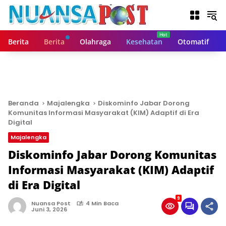
L
a
n
g
Berita
Berita
Olahraga
Kesehatan
Otomatif
s
u
n
g
k
e
Beranda
Majalengka
Diskominfo Jabar Dorong
k
Komunitas Informasi Masyarakat (KIM) Adaptif di Era
o
Digital
n
Majalengka
t
Diskominfo Jabar Dorong Komunitas
e
n
Informasi Masyarakat (KIM) Adaptif
di Era Digital
9
Nuansa Post
4 Min Baca
Juni 3, 2026