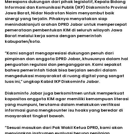
​Merespons dukungan dari pihak legislatif, Kepala Bidang
Informasi dan Komunikasi Publik (IKP) Diskominfo Provinsi
Jawa Barat, Nidar Nadrotan Naim menyambut baik
sinergi yang terjalin. Pihaknya menyatakan siap
menindaklanjuti arahan DPRD Jabar untuk mempercepat
pemerataan pembentukan KIM di seluruh wilayah Jawa
Barat melalui kerja sama dengan pemerintah
kabupaten/kota.
​”Kami sangat mengapresiasi dukungan penuh dari
pimpinan dan anggota DPRD Jabar, khususnya dalam hal
penguatan regulasi dan penganggaran. Kami sepakat
bahwa pemerintah tidak bisa berjalan sendiri dalam
mengedukasi masyarakat di ruang digital yang sangat
luas ini,” ungkap Kabid IKP Diskominfo Jabar.
​Diskominfo Jabar juga berkomitmen untuk memperkuat
kapasitas anggota KIM agar memiliki kemampuan literasi
yang mumpuni, terutama dalam melakukan verifikasi
informasi guna mengkounter isu hoaks yang beredar di
masyarakat tingkat bawah.
​”Sesuai masukan dari Pak Wakil Ketua DPRD, kami akan
menyiapkan instrumen evaluasi berupa penilaian