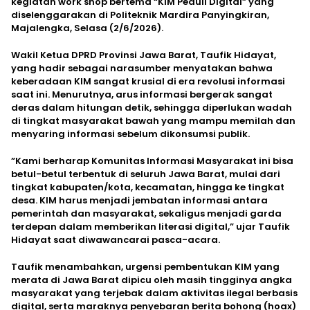
kegiatan work shop bertema “KIM Peduli Digital” yang
diselenggarakan di Politeknik Mardira Panyingkiran,
Majalengka, Selasa (2/6/2026).
​Wakil Ketua DPRD Provinsi Jawa Barat, Taufik Hidayat,
yang hadir sebagai narasumber menyatakan bahwa
keberadaan KIM sangat krusial di era revolusi informasi
saat ini. Menurutnya, arus informasi bergerak sangat
deras dalam hitungan detik, sehingga diperlukan wadah
di tingkat masyarakat bawah yang mampu memilah dan
menyaring informasi sebelum dikonsumsi publik.
​”Kami berharap Komunitas Informasi Masyarakat ini bisa
betul-betul terbentuk di seluruh Jawa Barat, mulai dari
tingkat kabupaten/kota, kecamatan, hingga ke tingkat
desa. KIM harus menjadi jembatan informasi antara
pemerintah dan masyarakat, sekaligus menjadi garda
terdepan dalam memberikan literasi digital,” ujar Taufik
Hidayat saat diwawancarai pasca-acara.
​Taufik menambahkan, urgensi pembentukan KIM yang
merata di Jawa Barat dipicu oleh masih tingginya angka
masyarakat yang terjebak dalam aktivitas ilegal berbasis
digital, serta maraknya penyebaran berita bohong (hoax)