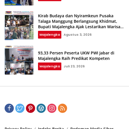
Kirab Budaya dan Nyiramkeun Pusaka
Talaga Manggung Berlangsung Khidmat,
Bupati Majalengka Ajak Lestarikan Warisan
Budaya
Majalengka
Agustus 3, 2026
93,33 Persen Peserta UKW PWI Jabar di
Majalengka Raih Predikat Kompeten‎‎
Majalengka
Juli 23, 2026
Privacy Policy
Indeks Berita
Pedoman Media Siber