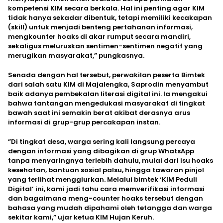
kompetensi KIM secara berkala. Hal ini penting agar KIM
tidak hanya sekadar dibentuk, tetapi memiliki kecakapan
(skill) untuk menjadi benteng pertahanan informasi,
mengkounter hoaks di akar rumput secara mandiri,
sekaligus meluruskan sentimen-sentimen negatif yang
merugikan masyarakat,” pungkasnya.
Senada dengan hal tersebut, perwakilan peserta Bimtek
dari salah satu KIM di Majalengka, Saprodin menyambut
baik adanya pembekalan literasi digital ini. Ia mengakui
bahwa tantangan mengedukasi masyarakat di tingkat
bawah saat ini semakin berat akibat derasnya arus
informasi di grup-grup percakapan instan.
​”Di tingkat desa, warga sering kali langsung percaya
dengan informasi yang dibagikan di grup WhatsApp
tanpa menyaringnya terlebih dahulu, mulai dari isu hoaks
kesehatan, bantuan sosial palsu, hingga tawaran pinjol
yang terlihat menggiurkan. Melalui bimtek ‘KIM Peduli
Digital’ ini, kami jadi tahu cara memverifikasi informasi
dan bagaimana meng-counter hoaks tersebut dengan
bahasa yang mudah dipahami oleh tetangga dan warga
sekitar kami,” ujar ketua KIM Hujan Keruh.