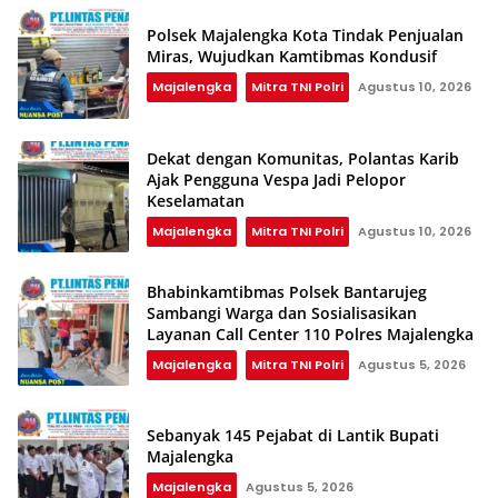
Polsek Majalengka Kota Tindak Penjualan
Miras, Wujudkan Kamtibmas Kondusif
Majalengka
Mitra TNI Polri
Agustus 10, 2026
Dekat dengan Komunitas, Polantas Karib
Ajak Pengguna Vespa Jadi Pelopor
Keselamatan
Majalengka
Mitra TNI Polri
Agustus 10, 2026
Bhabinkamtibmas Polsek Bantarujeg
Sambangi Warga dan Sosialisasikan
Layanan Call Center 110 Polres Majalengka
Majalengka
Mitra TNI Polri
Agustus 5, 2026
Sebanyak 145 Pejabat di Lantik Bupati
Majalengka
Majalengka
Agustus 5, 2026