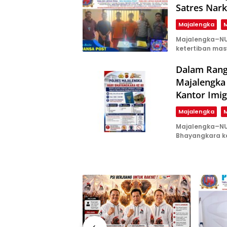
Satres Nark
Majalengka
M
Majalengka–NU
ketertiban mas
Dalam Rang
Majalengka
Kantor Imig
Majalengka
M
Majalengka–NU
Bhayangkara ke