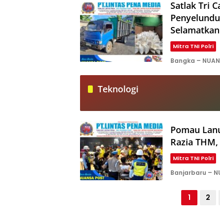
Satlak Tri 
Penyelundup
Selamatkan
Mitra TNI Polri
Bangka – NUANS
Teknologi
Pomau Lanu
Razia THM, 
Mitra TNI Polri
Banjarbaru – 
Paginasi
1
2
pos