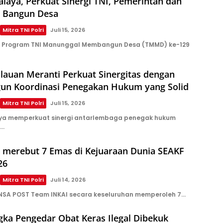
laya, Perkuat Sinergi TNI, Pemerintah dan
 Bangun Desa
Mitra TNI Polri
Juli 15, 2026
 Program TNI Manunggal Membangun Desa (TMMD) ke-129
lauan Meranti Perkuat Sinergitas dengan
ngun Koordinasi Penegakan Hukum yang Solid
Mitra TNI Polri
Juli 15, 2026
ya memperkuat sinergi antarlembaga penegak hukum
n…
 merebut 7 Emas di Kejuaraan Dunia SEAKF
26
Mitra TNI Polri
Juli 14, 2026
NSA POST Team INKAI secara keseluruhan memperoleh 7…
ka Pengedar Obat Keras Ilegal Dibekuk