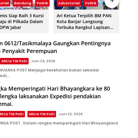
orial
Bandung
Politik
Advertorial
Politik
Adve
amis Siap Raih 3 Kursi
Ari Ketua Terpilih BM PAN
Zulh
aju di Pilkada Dalam
Kota Banjar Langsung
dan 
 DPW Jabar
Terbuka Rangkul Lapisan
se-J
Pemuda Kota Banjar, Ini Visi
Pimp
Misinya
im 0612/Tasikmalaya Gaungkan Pentingnya
ni Penyakit Perempuan
Mitra TNI Polri
Juni 23, 2026
 NUANSA POST Menjaga kesehatan bukan sekadar
adi,…
ka Memperingati Hari Bhayangkara ke 80
lengka laksanakan Expedisi pendakian
emai.
itra TNI Polri
Mitra TNI Polri
Juni 22, 2026
NSA POST . Dalam rangka memperingati Hari Bhayangkara