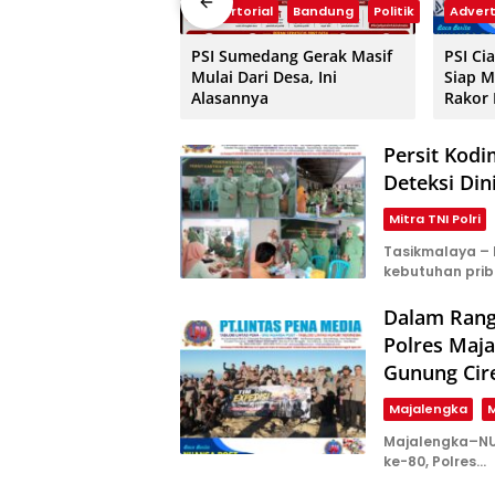
Advertorial
Bandung
Politik
Advert
PSI Sumedang Gerak Masif
PSI Ci
Mulai Dari Desa, Ini
Siap M
Alasannya
Rakor
Persit Kod
Deteksi Di
Mitra TNI Polri
Tasikmalaya –
kebutuhan prib
Dalam Rang
Polres Maja
Gunung Cir
Majalengka
M
Majalengka–NU
ke-80, Polres…