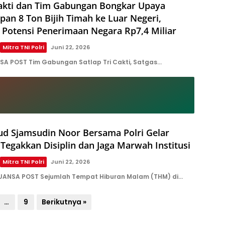
Cakti dan Tim Gabungan Bongkar Upaya
an 8 Ton Bijih Timah ke Luar Negeri,
 Potensi Penerimaan Negara Rp7,4 Miliar
Mitra TNI Polri
Juni 22, 2026
A POST Tim Gabungan Satlap Tri Cakti, Satgas…
d Sjamsudin Noor Bersama Polri Gelar
Tegakkan Disiplin dan Jaga Marwah Institusi
Mitra TNI Polri
Juni 22, 2026
NUANSA POST Sejumlah Tempat Hiburan Malam (THM) di…
…
9
Berikutnya »