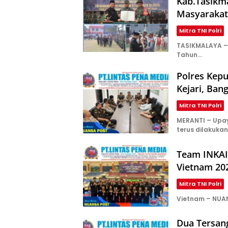
Kab.Tasikma
Masyarakat
Mitra TNI Polri
TASIKMALAYA –
Tahun…
Polres Kepu
Kejari, Ba
Mitra TNI Polri
MERANTI – Upa
terus dilakuka
Team INKAI
Vietnam 20
Mitra TNI Polri
Vietnam – NUA
Dua Tersang