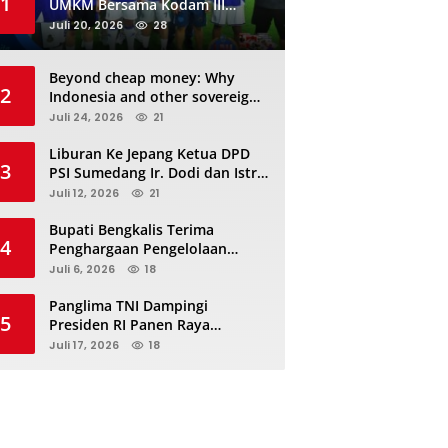
1
UMKM Bersama Kodam III
Siliwangi Sambil Nobar Final
Juli 20, 2026
28
Piala Dunia, Akan Ada Investor
Baru di Jabar
Beyond cheap money: Why
2
Indonesia and other sovereigns
are turning to panda bonds
Juli 24, 2026
21
Liburan Ke Jepang Ketua DPD
3
PSI Sumedang Ir. Dodi dan Istri
Kibarkan Bendera PSI “Jangan
Juli 12, 2026
21
Habis Manis Sepah Di Buang”
Bupati Bengkalis Terima
4
Penghargaan Pengelolaan
JDIHN Terbaik Kedua dari
Juli 6, 2026
18
Kakanwil Kementerian Hukum
Riau
Panglima TNI Dampingi
5
Presiden RI Panen Raya
Terpadu TNI, Perkuat
Juli 17, 2026
18
Ketahanan Pangan Nasional