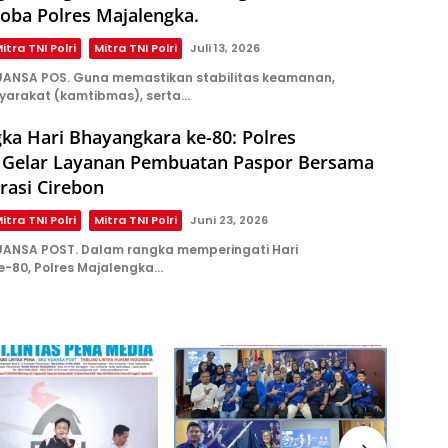
oba Polres Majalengka.
itra TNI Polri
Mitra TNI Polri
Juli 13, 2026
ANSA POS. Guna memastikan stabilitas keamanan,
yarakat (kamtibmas), serta…
ka Hari Bhayangkara ke-80: Polres
 Gelar Layanan Pembuatan Paspor Bersama
rasi Cirebon
itra TNI Polri
Mitra TNI Polri
Juni 23, 2026
ANSA POST. Dalam rangka memperingati Hari
-80, Polres Majalengka…