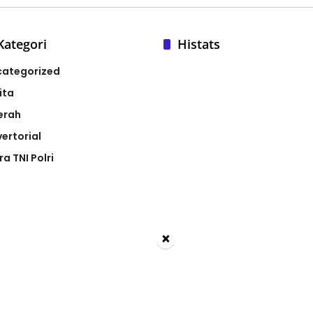
Kategori
Histats
categorized
ita
erah
ertorial
ra TNI Polri
×