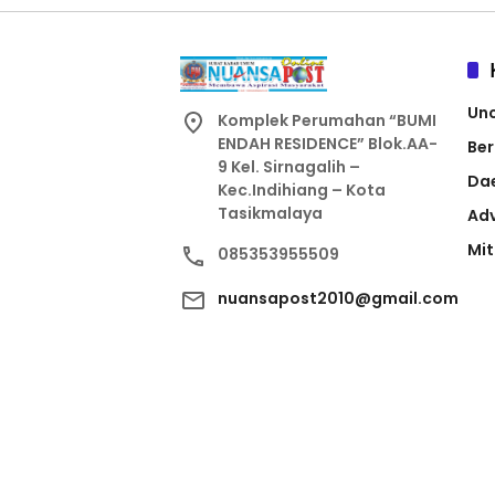
Un
Komplek Perumahan “BUMI
ENDAH RESIDENCE” Blok.AA-
Ber
9 Kel. Sirnagalih –
Da
Kec.Indihiang – Kota
Tasikmalaya
Adv
Mit
085353955509
nuansapost2010@gmail.com