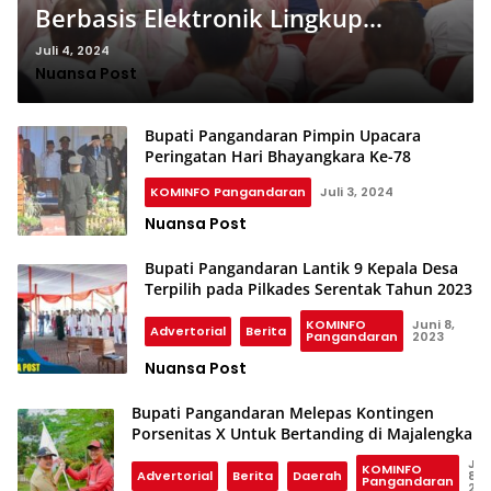
Berbasis Elektronik Lingkup
Pemkab Pangandaran
Juli 4, 2024
Nuansa Post
Bupati Pangandaran Pimpin Upacara
Peringatan Hari Bhayangkara Ke-78
KOMINFO Pangandaran
Juli 3, 2024
Nuansa Post
Bupati Pangandaran Lantik 9 Kepala Desa
Terpilih pada Pilkades Serentak Tahun 2023
KOMINFO
Juni 8,
Advertorial
Berita
Pangandaran
2023
Nuansa Post
Bupati Pangandaran Melepas Kontingen
Porsenitas X Untuk Bertanding di Majalengka
Jun
KOMINFO
Advertorial
Berita
Daerah
8,
Pangandaran
20