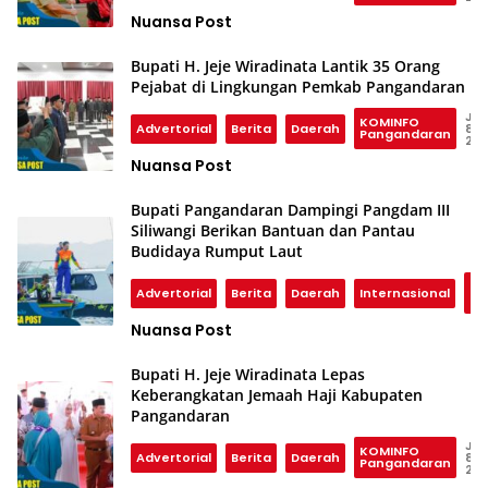
Nuansa Post
Bupati H. Jeje Wiradinata Lantik 35 Orang
Pejabat di Lingkungan Pemkab Pangandaran
Jun
KOMINFO
Advertorial
Berita
Daerah
8,
Pangandaran
20
Nuansa Post
Bupati Pangandaran Dampingi Pangdam III
Siliwangi Berikan Bantuan dan Pantau
Budidaya Rumput Laut
KO
Advertorial
Berita
Daerah
Internasional
Pa
Nuansa Post
Bupati H. Jeje Wiradinata Lepas
Keberangkatan Jemaah Haji Kabupaten
Pangandaran
Jun
KOMINFO
Advertorial
Berita
Daerah
8,
Pangandaran
20