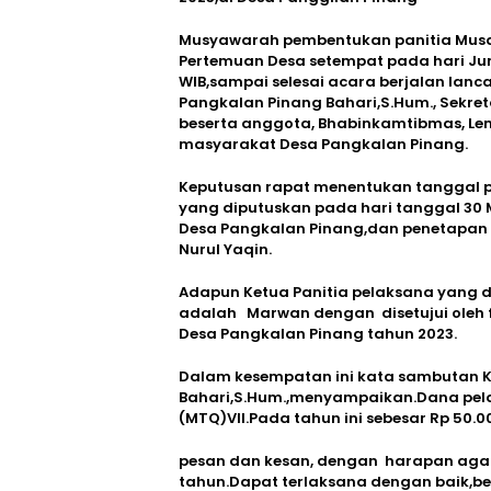
Musyawarah pembentukan panitia Musa
Pertemuan Desa setempat pada hari Jum’
WIB,sampai selesai acara berjalan lanca
Pangkalan Pinang Bahari,S.Hum., Sekret
beserta anggota, Bhabinkamtibmas, L
masyarakat Desa Pangkalan Pinang.
Keputusan rapat menentukan tanggal 
yang diputuskan pada hari tanggal 30 
Desa Pangkalan Pinang,dan penetapan 
Nurul Yaqin.
Adapun Ketua Panitia pelaksana yang 
adalah Marwan dengan disetujui oleh f
Desa Pangkalan Pinang tahun 2023.
Dalam kesempatan ini kata sambutan 
Bahari,S.Hum.,menyampaikan.Dana pel
(MTQ)VII.Pada tahun ini sebesar Rp 50
pesan dan kesan, dengan harapan agar 
tahun.Dapat terlaksana dengan baik,be