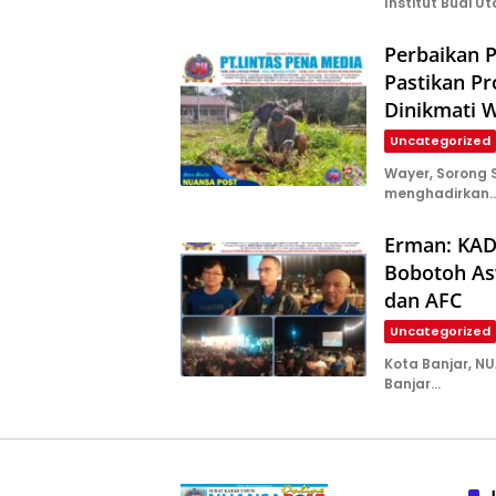
Institut Budi U
Perbaikan P
Pastikan P
Dinikmati 
Uncategorized
Wayer, Sorong
menghadirkan
Erman: KAD
Bobotoh Asw
dan AFC
Uncategorized
Kota Banjar, N
Banjar…