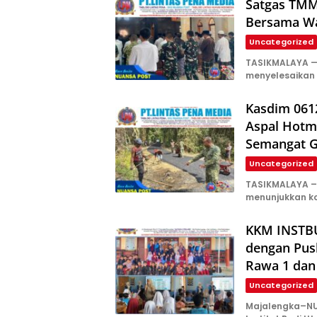
Satgas TMM
Bersama Wa
Uncategorized
TASIKMALAYA —
menyelesaikan
Kasdim 061
Aspal Hotm
Semangat 
Uncategorized
TASIKMALAYA – 
menunjukkan k
KKM INSTBU
dengan Pus
Rawa 1 dan
Uncategorized
Majalengka–NU