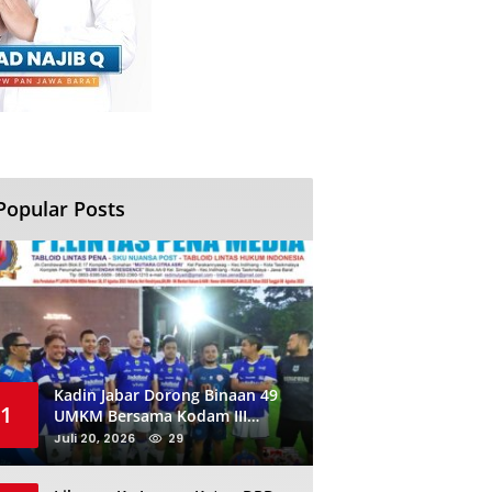
Popular Posts
Kadin Jabar Dorong Binaan 49
1
UMKM Bersama Kodam III
Siliwangi Sambil Nobar Final
Juli 20, 2026
29
Piala Dunia, Akan Ada Investor
Baru di Jabar