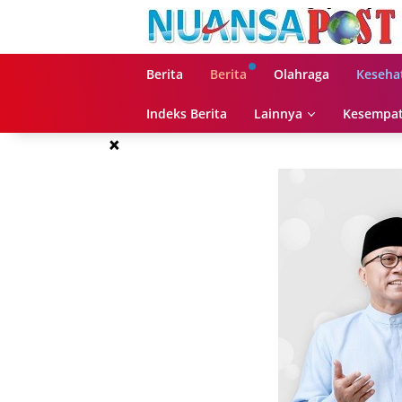
Langsung
ke
konten
Berita
Berita
Olahraga
Keseha
Indeks Berita
Lainnya
Kesempat
×