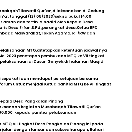
bakqahTilawatil Qur’an,dilaksanakan di Gedung
at tanggal (12/ 05/2023)sekira pukul 14.00
r aman dan tertib, dihadiri oleh Kepala Desa
aris Desa Erfan,S.Pd.,perangkat desa,Ketua BPD
embaga Masyarakat,Tokoh Agama, RT/RW dan
pelaksanaan MTQ,ditetapkan ketentuan jadwal nya
Mei 2023 penetapan pembukaan MTQ ke VII tingkat
pelaksanaan di Dusun Gonyeh,di halaman Masjid
disepakati dan mendapat persetujuan bersama
orum untuk menjadi Ketua panitia MTQ ke VII tingkat
Kepala Desa Pangkalan Pinang
aksanaan kegiatan Musabaqah Tilawatil Qur’an
.000.000 kepada panitia pelaksanaan
MTQ VII tingkat Desa Pangkalan Pinang ini pada
rjalan dengan lancar dan sukses harapan, Bahari