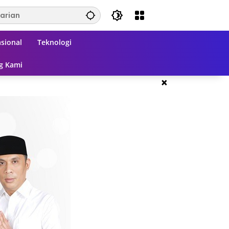
sional
Teknologi
g Kami
×