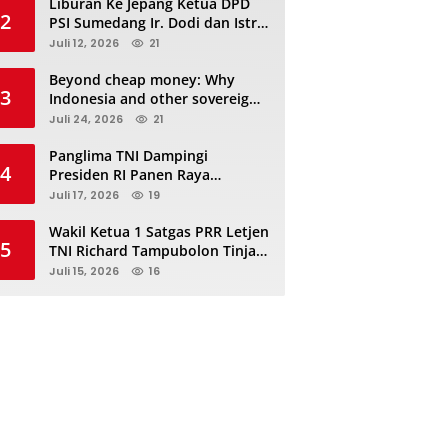
Liburan Ke Jepang Ketua DPD
2
PSI Sumedang Ir. Dodi dan Istri
Kibarkan Bendera PSI “Jangan
Juli 12, 2026
21
Habis Manis Sepah Di Buang”
Beyond cheap money: Why
3
Indonesia and other sovereigns
are turning to panda bonds
Juli 24, 2026
21
Panglima TNI Dampingi
4
Presiden RI Panen Raya
Terpadu TNI, Perkuat
Juli 17, 2026
19
Ketahanan Pangan Nasional
Wakil Ketua 1 Satgas PRR Letjen
5
TNI Richard Tampubolon Tinjau
Padang Sidimpuan dan
Juli 15, 2026
16
Tapanuli Selatan Sumatera
Utara, Ada apa..?