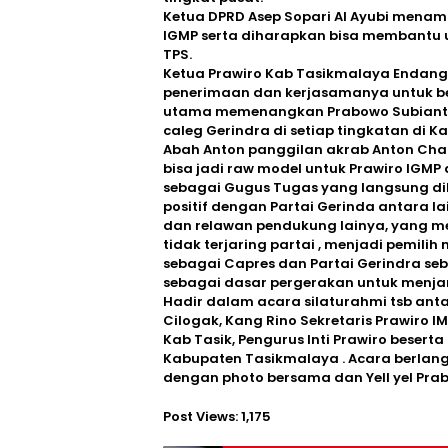
Ketua DPRD Asep Sopari Al Ayubi mena
IGMP serta diharapkan bisa membantu un
TPS.
Ketua Prawiro Kab Tasikmalaya Endang
penerimaan dan kerjasamanya untuk be
utama memenangkan Prabowo Subianto 
caleg Gerindra di setiap tingkatan di K
Abah Anton panggilan akrab Anton Char
bisa jadi raw model untuk Prawiro IGMP 
sebagai Gugus Tugas yang langsung dib
positif dengan Partai Gerinda antara l
dan relawan pendukung lainya, yang m
tidak terjaring partai , menjadi pemil
sebagai Capres dan Partai Gerindra s
sebagai dasar pergerakan untuk menjar
Hadir dalam acara silaturahmi tsb ant
Cilogak, Kang Rino Sekretaris Prawiro 
Kab Tasik, Pengurus Inti Prawiro beser
Kabupaten Tasikmalaya . Acara berlan
dengan photo bersama dan Yell yel Pra
Post Views:
1,175