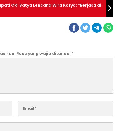
pati OKI Satya Lencana Wira Karya: “Berjasa di
asikan.
Ruas yang wajib ditandai
*