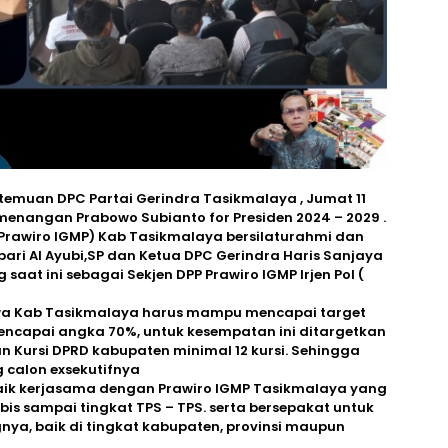
temuan DPC Partai Gerindra Tasikmalaya , Jumat 11
menangan Prabowo Subianto for Presiden 2024 – 2029 .
(Prawiro IGMP) Kab Tasikmalaya bersilaturahmi dan
ari Al Ayubi,SP dan Ketua DPC Gerindra Haris Sanjaya
saat ini sebagai Sekjen DPP Prawiro IGMP Irjen Pol (
wa Kab Tasikmalaya harus mampu mencapai target
encapai angka 70%, untuk kesempatan ini ditargetkan
n Kursi DPRD kabupaten minimal 12 kursi. Sehingga
 calon exsekutifnya
ik kerjasama dengan Prawiro IGMP Tasikmalaya yang
bis sampai tingkat TPS – TPS. serta bersepakat untuk
ya, baik di tingkat kabupaten, provinsi maupun