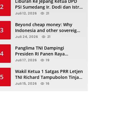
Liburan Ke Jepang Ketua DPD
2
PSI Sumedang Ir. Dodi dan Istri
Kibarkan Bendera PSI “Jangan
Juli 12, 2026
21
Habis Manis Sepah Di Buang”
Beyond cheap money: Why
3
Indonesia and other sovereigns
are turning to panda bonds
Juli 24, 2026
21
Panglima TNI Dampingi
4
Presiden RI Panen Raya
Terpadu TNI, Perkuat
Juli 17, 2026
19
Ketahanan Pangan Nasional
Wakil Ketua 1 Satgas PRR Letjen
5
TNI Richard Tampubolon Tinjau
Padang Sidimpuan dan
Juli 15, 2026
16
Tapanuli Selatan Sumatera
Utara, Ada apa..?