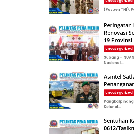
Uncategorized
(Puspen TNI). P
Peringatan
Renovasi Se
19 Provinsi
Uncategorized
Subang – NUAN
Nasional…
Asintel Satl
Penanganan
Uncategorized
Pangkalpinang –
Kolonel…
Sentuhan K
0612/Tasik