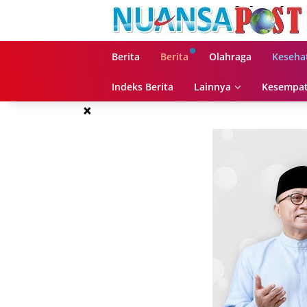
Langsung
ke
konten
Berita
Berita
Olahraga
Keseha
Indeks Berita
Lainnya
Kesempat
×