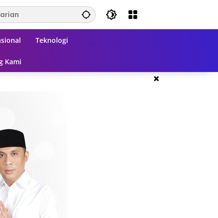
sional
Teknologi
g Kami
×