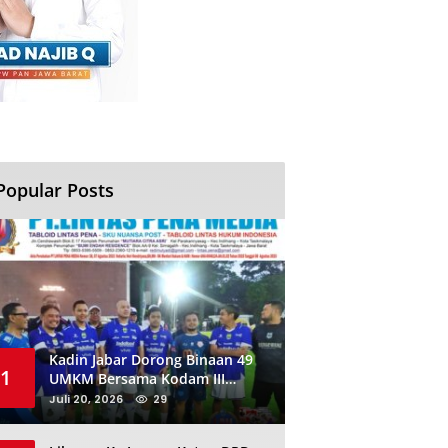
Popular Posts
Kadin Jabar Dorong Binaan 49
1
UMKM Bersama Kodam III
Siliwangi Sambil Nobar Final
Juli 20, 2026
29
Piala Dunia, Akan Ada Investor
Baru di Jabar