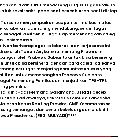
mbahkan. akan turut mendorong Gugus Tugas Prawiro
tuk saksi-saksi pada saat pencoblosan nanti di tiap
 Tarsono menyampaikan ucapan terima kasih atas
rkolaborasi dan saling mendukung, selain tugas
sebagai Presiden RI, juga siap memenangkan caleg
ab Tasikmalaya.
liyan berharap agar kolaborasi dan kerjasama ini
di seluruh Tanah Air, karena memang Prawiro ini
angun oleh Prabowo Subianto untuk bisa bersinergi
ain untuk bisa bersinergi dengan para caleg-calegnya
emang bertugas menjaring komunitas khusus yang
ih militan untuk memenangkan Prabowo Subianto
ebagai Pemenang Pemilu, dan menjadikan TPS-TPS
ing pemilih.
ara lain : Hadi Permana Gasantana, Ustadz Cecep
IMGP Kab.Tasikmalaya, Sekretaris Pemuda Pancasila
ta Jajaran Ketua Ranting Prawiro IGMP Kecamatan se
gsung semangat dan penuh kekeluargaan diakhiri
bowo Presidenku.
(REDI MULYADI)****