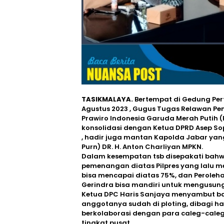
TASIKMALAYA.
Bertempat di Gedung Per
Agustus 2023 , Gugus Tugas Relawan Pe
Prawiro Indonesia Garuda Merah Putih 
konsolidasi dengan Ketua DPRD Asep Sop
, hadir juga mantan Kapolda Jabar yang 
Purn) DR. H. Anton Charliyan MPKN.
Dalam kesempatan tsb disepakati bah
pemenangan diatas Pilpres yang lalu m
bisa mencapai diatas 75%, dan Peroleha
Gerindra bisa mandiri untuk mengusung
Ketua DPC Haris Sanjaya menyambut ba
anggotanya sudah di ploting, dibagi ha
berkolaborasi dengan para caleg-calegn
tingkat pusat.