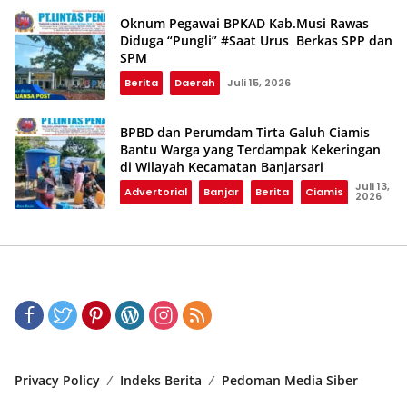
Oknum Pegawai BPKAD Kab.Musi Rawas
Diduga “Pungli” #Saat Urus Berkas SPP dan
SPM
Berita
Daerah
Juli 15, 2026
BPBD dan Perumdam Tirta Galuh Ciamis
Bantu Warga yang Terdampak Kekeringan
di Wilayah Kecamatan Banjarsari
Juli 13,
Advertorial
Banjar
Berita
Ciamis
2026
Privacy Policy
Indeks Berita
Pedoman Media Siber