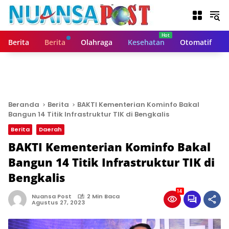
L
a
n
g
Berita
Berita
Olahraga
Kesehatan
Otomatif
s
u
n
g
k
e
Beranda
Berita
BAKTI Kementerian Kominfo Bakal
k
Bangun 14 Titik Infrastruktur TIK di Bengkalis
o
Berita
Daerah
n
t
BAKTI Kementerian Kominfo Bakal
e
Bangun 14 Titik Infrastruktur TIK di
n
Bengkalis
14
Nuansa Post
2 Min Baca
Agustus 27, 2023