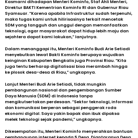
Kasmarni dihadapan Menteri Kominfo, Staf Ahli Menteri,
Direktur BAKTI Kementrian Kominfo RI dan Gubernur Riau
Syamsuar. “Karena apabila Infrastruktur sudah terpenuhi,
maka tugas kami untuk hilirisasinya terkait mencetak
SDM yang tangguh dan unggul dengan memanfaatkan
teknologi, agar masyarakat dapat hidup lebih maju dan
sejahtera dapat kami lakukan,” lanjutnya.
Dalam menanggapi itu, Menteri Kominfo Budi Arie Setiadi
menyebutkan lewat Bakti Kominfo berupaya wujudkan
keinginan Kabupaten Bengkalis juga Provinsi Riau. “Kita
juga tentu berharap digitalisasi bisa merambah hingga
ke plosok desa-desa di Riau,” ungkapnya.
Lanjut Menteri Budi Arie Setiadi, tidak mungkin
pembangunan nasional dan pengembangan Sumber
Daya Manusia (SDM) di Indonesia tanpa
mengikutsertakan perdesaan. “Sektor teknologi, informasi
dan komunikasi berperan sebagai penggerak roda
ekonomi digital. Saya yakin bapak dan ibuk dipaksa
melek teknologi sejak pandemi,” ungkapnya.
Dikesempatan itu, Menteri Kominfo menyerahkan bantuan
pembangunan internet kepada 5 Desa. Diantaranya Desa