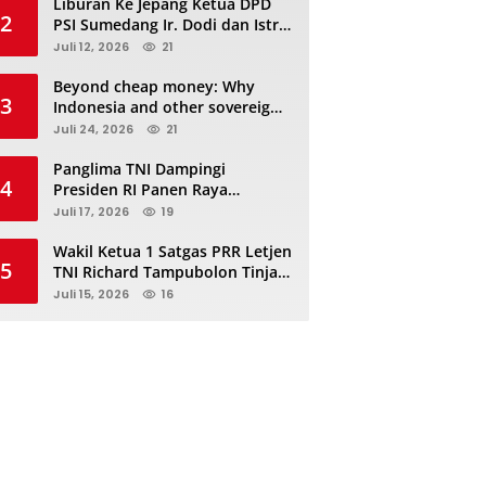
Liburan Ke Jepang Ketua DPD
2
PSI Sumedang Ir. Dodi dan Istri
Kibarkan Bendera PSI “Jangan
Juli 12, 2026
21
Habis Manis Sepah Di Buang”
Beyond cheap money: Why
3
Indonesia and other sovereigns
are turning to panda bonds
Juli 24, 2026
21
Panglima TNI Dampingi
4
Presiden RI Panen Raya
Terpadu TNI, Perkuat
Juli 17, 2026
19
Ketahanan Pangan Nasional
Wakil Ketua 1 Satgas PRR Letjen
5
TNI Richard Tampubolon Tinjau
Padang Sidimpuan dan
Juli 15, 2026
16
Tapanuli Selatan Sumatera
Utara, Ada apa..?