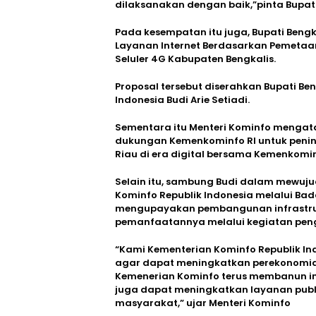
dilaksanakan dengan baik,”pinta Bupat
Pada kesempatan itu juga, Bupati Beng
Layanan Internet Berdasarkan Pemetaan
Seluler 4G Kabupaten Bengkalis.
Proposal tersebut diserahkan Bupati Be
Indonesia Budi Arie Setiadi.
Sementara itu Menteri Kominfo mengatak
dukungan Kemenkominfo RI untuk penin
Riau di era digital bersama Kemenkomin
Selain itu, sambung Budi dalam mewuju
Kominfo Republik Indonesia melalui Bada
mengupayakan pembangunan infrastru
pemanfaatannya melalui kegiatan peng
“Kami Kementerian Kominfo Republik In
agar dapat meningkatkan perekonomian
Kemenerian Kominfo terus membanun inf
juga dapat meningkatkan layanan publ
masyarakat,” ujar Menteri Kominfo