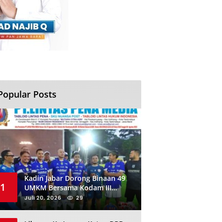
Popular Posts
Kadin Jabar Dorong Binaan 49
1
UMKM Bersama Kodam III
Siliwangi Sambil Nobar Final
Juli 20, 2026
29
Piala Dunia, Akan Ada Investor
Baru di Jabar