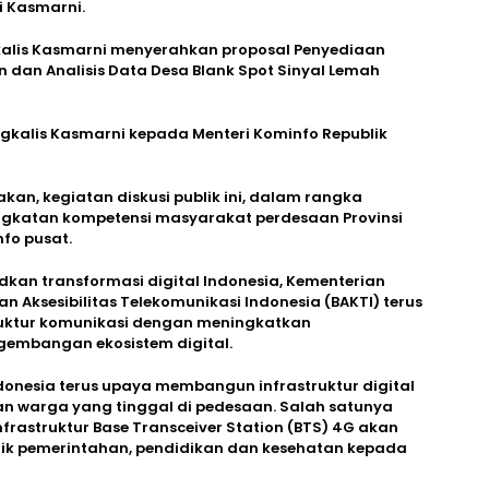
i Kasmarni.
kalis Kasmarni menyerahkan proposal Penyediaan
 dan Analisis Data Desa Blank Spot Sinyal Lemah
ngkalis Kasmarni kepada Menteri Kominfo Republik
an, kegiatan diskusi publik ini, dalam rangka
gkatan kompetensi masyarakat perdesaan Provinsi
fo pusat.
dkan transformasi digital Indonesia, Kementerian
n Aksesibilitas Telekomunikasi Indonesia (BAKTI) terus
ktur komunikasi dengan meningkatkan
embangan ekosistem digital.
donesia terus upaya membangun infrastruktur digital
 warga yang tinggal di pedesaan. Salah satunya
rastruktur Base Transceiver Station (BTS) 4G akan
ik pemerintahan, pendidikan dan kesehatan kepada