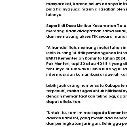
masyarakat, karena belum adanya infras
pula halnya juga masih dirasakan oleh 
lainnya.
Seperti di Desa Melibur Kecamatan Tal
memang tidak didapatkan sama sekali
dan memasang akses TIK secara mandi
“Alhamdulillah, memang mulai tahun in
lebih kurang 14 titik pembangunan infra
BAKTI Kementerian Kominfo tahun 2024, 
Pak Menteri, tapi 30 atau 40 titik yang 
tentunya butuh waktu lebih kurang 10 t
informasi dan komunikasi di daerah kami
Lebih jauh orang nomor satu Kabupaten B
terpenuhi, maka tugas untuk hilirisasi
dengan memanfaatkan teknologi, agar 
dapat dilakukan.
“Untuk itu, kami minta kepada Kemente
daerah kami ini, yang masih ada bebera
dan peningkatan jaringan. Sehingga pem