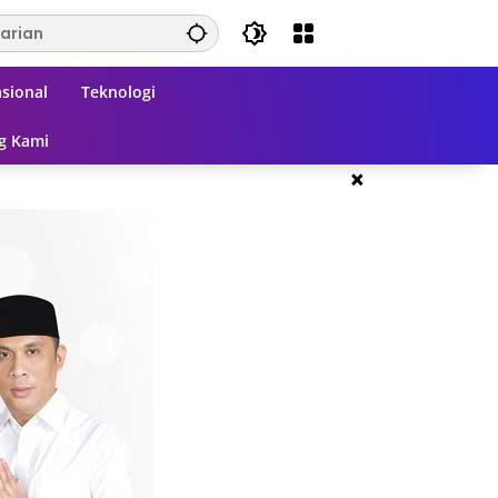
sional
Teknologi
g Kami
×