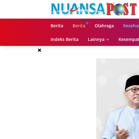
Langsung
ke
konten
Berita
Berita
Olahraga
Keseha
Indeks Berita
Lainnya
Kesempat
×