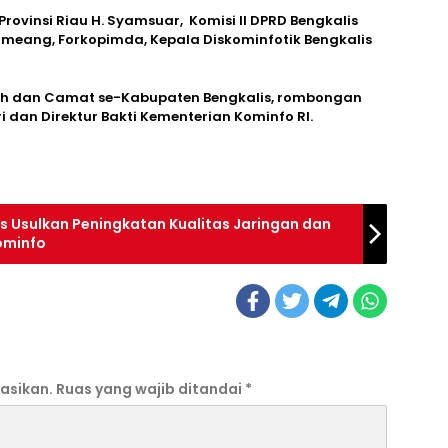
Provinsi Riau H. Syamsuar, Komisi II DPRD Bengkalis
umeang, Forkopimda, Kepala Diskominfotik Bengkalis
ah dan Camat se-Kabupaten Bengkalis, rombongan
 dan Direktur Bakti Kementerian Kominfo RI.
es Usulkan Peningkatan Kualitas Jaringan dan
ominfo
asikan.
Ruas yang wajib ditandai
*