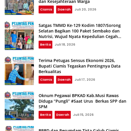
dan Kesejahteraan Warga
Ciamis
Daerah
Juli 20, 2026
Satgas TMMD Ke-129 Kodim 1807/Sorong
Selatan Bagikan 100 Paket Sembako dan
Nutrisi, Wujud Nyata Kepedulian Cegah
Stunting
Berita
Juli 18, 2026
Terima Petugas Sensus Ekonomi 2026,
Bupati Ciamis Tegaskan Pentingnya Data
Berkualitas
Ciamis
Daerah
Juli 17, 2026
Oknum Pegawai BPKAD Kab.Musi Rawas
Diduga “Pungli” #Saat Urus Berkas SPP dan
SPM
Berita
Daerah
Juli 15, 2026
BPBD dan Perumdam Tirta Galuh Ciamis