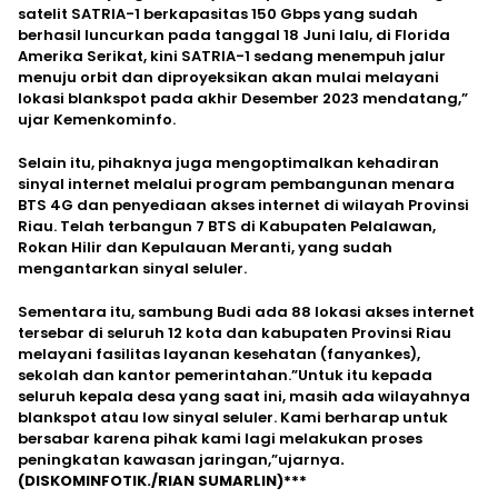
satelit SATRIA-1 berkapasitas 150 Gbps yang sudah
berhasil luncurkan pada tanggal 18 Juni lalu, di Florida
Amerika Serikat, kini SATRIA-1 sedang menempuh jalur
menuju orbit dan diproyeksikan akan mulai melayani
lokasi blankspot pada akhir Desember 2023 mendatang,”
ujar Kemenkominfo.
Selain itu, pihaknya juga mengoptimalkan kehadiran
sinyal internet melalui program pembangunan menara
BTS 4G dan penyediaan akses internet di wilayah Provinsi
Riau. Telah terbangun 7 BTS di Kabupaten Pelalawan,
Rokan Hilir dan Kepulauan Meranti, yang sudah
mengantarkan sinyal seluler.
Sementara itu, sambung Budi ada 88 lokasi akses internet
tersebar di seluruh 12 kota dan kabupaten Provinsi Riau
melayani fasilitas layanan kesehatan (fanyankes),
sekolah dan kantor pemerintahan.”Untuk itu kepada
seluruh kepala desa yang saat ini, masih ada wilayahnya
blankspot atau low sinyal seluler. Kami berharap untuk
bersabar karena pihak kami lagi melakukan proses
peningkatan kawasan jaringan,”ujarnya
.
(DISKOMINFOTIK./RIAN SUMARLIN)***