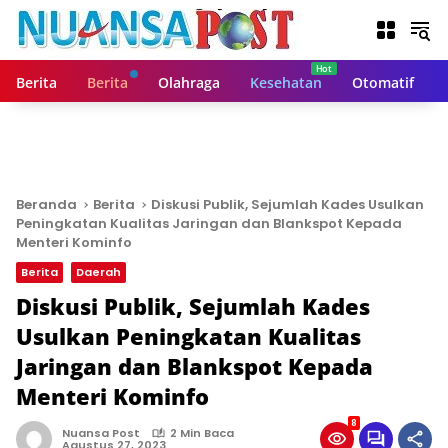
L
a
n
g
Berita
Berita
Olahraga
Kesehatan
Otomatif
s
u
n
g
k
e
Beranda
Berita
Diskusi Publik, Sejumlah Kades Usulkan
k
Peningkatan Kualitas Jaringan dan Blankspot Kepada
o
Menteri Kominfo
n
Berita
Daerah
t
Diskusi Publik, Sejumlah Kades
e
n
Usulkan Peningkatan Kualitas
Jaringan dan Blankspot Kepada
Menteri Kominfo
8
Nuansa Post
2 Min Baca
Agustus 27, 2023