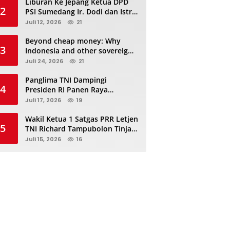
Liburan Ke Jepang Ketua DPD
2
PSI Sumedang Ir. Dodi dan Istri
Kibarkan Bendera PSI “Jangan
Juli 12, 2026
21
Habis Manis Sepah Di Buang”
Beyond cheap money: Why
3
Indonesia and other sovereigns
are turning to panda bonds
Juli 24, 2026
21
Panglima TNI Dampingi
4
Presiden RI Panen Raya
Terpadu TNI, Perkuat
Juli 17, 2026
19
Ketahanan Pangan Nasional
Wakil Ketua 1 Satgas PRR Letjen
5
TNI Richard Tampubolon Tinjau
Padang Sidimpuan dan
Juli 15, 2026
16
Tapanuli Selatan Sumatera
Utara, Ada apa..?