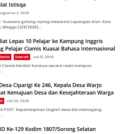
lat Istisqa
Agustus 2, 2026
 Suasana gotong royong mewarnai Lapangan Alun-Alun
 Minggu (2/8/2026),…
iat Lepas 10 Pelajar ke Kampung Inggris
g Pelajar Ciamis Kuasai Bahasa Internasional
iamis
Daerah
Juli 21, 2026
i Ciamis Herdiat Sunarya secara resmi melepas
n…
Desa Ciparigi Ke 246, Kepala Desa Warjo
uat Kemajuan Desa dan Kesejahteraan Warga
ah
Juli 20, 2026
A POST Kepemimpinan tingkat desa kini memegang
l…
D Ke-129 Kodim 1807/Sorong Selatan