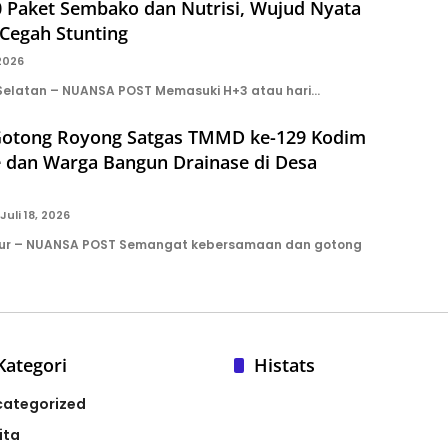
0 Paket Sembako dan Nutrisi, Wujud Nyata
Cegah Stunting
 2026
Selatan – NUANSA POST Memasuki H+3 atau hari…
otong Royong Satgas TMMD ke-129 Kodim
e dan Warga Bangun Drainase di Desa
Juli 18, 2026
ur – NUANSA POST Semangat kebersamaan dan gotong
Kategori
Histats
categorized
ita