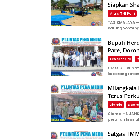
Siapkan Sha
Mitra TNI Polri
TASIKMALAYA––
Parungponteng,
Bupati Herd
Pare, Doron
Advertorial
C
CIAMIS – Bupat
keberangkata
Milangkala 
Terus Perk
Ciamis
Daer
Ciamis —NUANS
peranan krusia
Satgas TMM