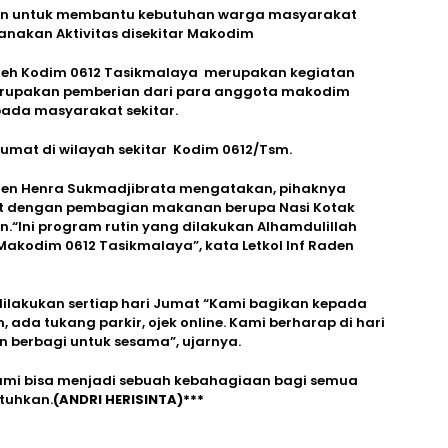
juan untuk membantu kebutuhan warga masyarakat
nakan Aktivitas disekitar Makodim
 oleh Kodim 0612 Tasikmalaya merupakan kegiatan
merupakan pemberian dari para anggota makodim
pada masyarakat sekitar.
 Jumat di wilayah sekitar Kodim 0612/Tsm.
aden Henra Sukmadjibrata mengatakan, pihaknya
mat dengan pembagian makanan berupa Nasi Kotak
Ini program rutin yang dilakukan Alhamdulillah
Makodim 0612 Tasikmalaya”, kata Letkol Inf Raden
dilakukan sertiap hari Jumat “Kami bagikan kepada
ada tukang parkir, ojek online. Kami berharap di hari
 berbagi untuk sesama”, ujarnya.
kami bisa menjadi sebuah kebahagiaan bagi semua
tuhkan.
(ANDRI HERISINTA)***