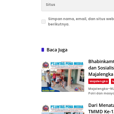
Simpan nama, email, dan situs we
berikutnya.
Baca Juga
Bhabinkamt
dan Sosiali
Majalengka
Majalengka
M
Majalengka–NU
Polri dan masy
Dari Menat
TMMD Ke-12