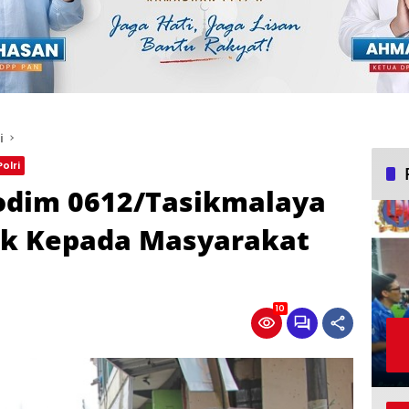
i
olri
odim 0612/Tasikmalaya
ak Kepada Masyarakat
10