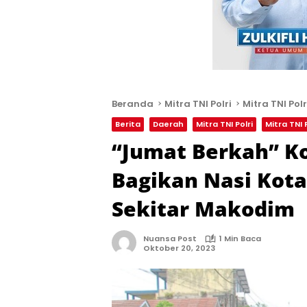
Beranda
Mitra TNI Polri
Mitra TNI Polr
Berita
Daerah
Mitra TNI Polri
Mitra TNI P
“Jumat Berkah” K
Bagikan Nasi Kot
Sekitar Makodim
Nuansa Post
1 Min Baca
Oktober 20, 2023