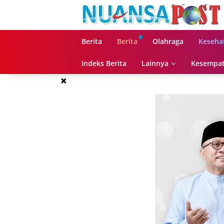
Langsung
ke
konten
Berita
Berita
Olahraga
Keseha
Indeks Berita
Lainnya
Kesempat
×