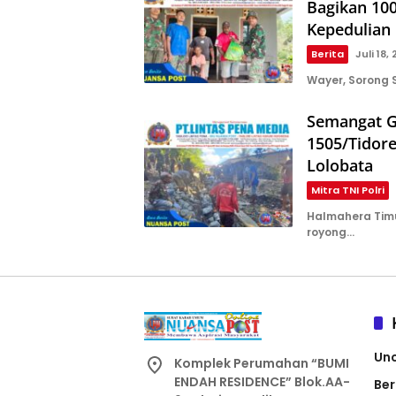
Bagikan 10
Kepedulian 
Berita
Juli 18,
Wayer, Sorong 
Semangat G
1505/Tidor
Lolobata
Mitra TNI Polri
Halmahera Tim
royong…
Un
Komplek Perumahan “BUMI
ENDAH RESIDENCE” Blok.AA-
Ber