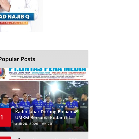
Popular Posts
Kadin Jabar Dorong Binaan 49
1
UMKM Bersama Kodam III
Siliwangi Sambil Nobar Final
Juli 20, 2026
29
Piala Dunia, Akan Ada Investor
Baru di Jabar