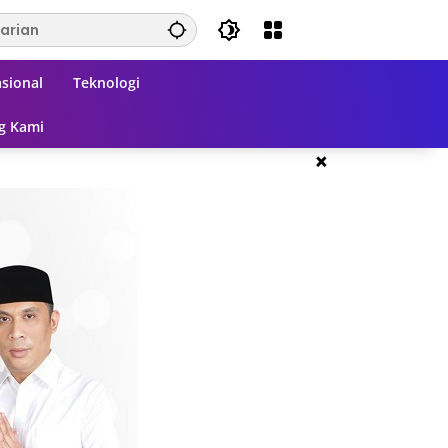
sional
Teknologi
g Kami
×