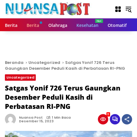
L
a
n
g
Berita
Berita
Olahraga
Kesehatan
Otomatif
s
u
n
g
k
e
Beranda
Uncategorized
Satgas Yonif 726 Terus
k
Gaungkan Desember Peduli Kasih di Perbatasan RI-PNG
o
Uncategorized
n
t
Satgas Yonif 726 Terus Gaungkan
e
Desember Peduli Kasih di
n
Perbatasan RI-PNG
11
Nuansa Post
1 Min Baca
Desember 15, 2023