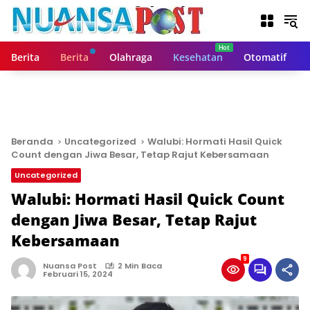
L
a
n
g
Berita
Berita
Olahraga
Kesehatan
Otomatif
s
u
n
g
k
e
Beranda
Uncategorized
Walubi: Hormati Hasil Quick
k
Count dengan Jiwa Besar, Tetap Rajut Kebersamaan
o
Uncategorized
n
t
Walubi: Hormati Hasil Quick Count
e
dengan Jiwa Besar, Tetap Rajut
n
Kebersamaan
9
Nuansa Post
2 Min Baca
Februari 15, 2024