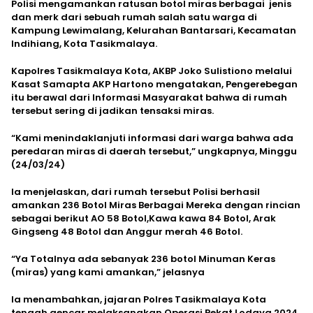
Polisi mengamankan ratusan botol miras berbagai jenis
dan merk dari sebuah rumah salah satu warga di
Kampung Lewimalang, Kelurahan Bantarsari, Kecamatan
Indihiang, Kota Tasikmalaya.
Kapolres Tasikmalaya Kota, AKBP Joko Sulistiono melalui
Kasat Samapta AKP Hartono mengatakan, Pengerebegan
itu berawal dari Informasi Masyarakat bahwa di rumah
tersebut sering di jadikan tensaksi miras.
“Kami menindaklanjuti informasi dari warga bahwa ada
peredaran miras di daerah tersebut,” ungkapnya, Minggu
(24/03/24)
Ia menjelaskan, dari rumah tersebut Polisi berhasil
amankan 236 Botol Miras Berbagai Mereka dengan rincian
sebagai berikut AO 58 Botol,Kawa kawa 84 Botol, Arak
Gingseng 48 Botol dan Anggur merah 46 Botol.
“Ya Totalnya ada sebanyak 236 botol Minuman Keras
(miras) yang kami amankan,” jelasnya
Ia menambahkan, jajaran Polres Tasikmalaya Kota
tengah gencar melaksanakan Operasi Pekat Lodaya 2024,