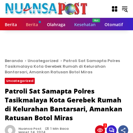
L
a
n
g
Berita
Berita
Olahraga
Kesehatan
Otomatif
s
u
n
g
k
e
Beranda
Uncategorized
Patroli Sat Samapta Polres
k
Tasikmalaya Kota Gerebek Rumah di Kelurahan
o
Bantarsari, Amankan Ratusan Botol Miras
n
Uncategorized
t
Patroli Sat Samapta Polres
e
n
Tasikmalaya Kota Gerebek Rumah
di Kelurahan Bantarsari, Amankan
Ratusan Botol Miras
2
Nuansa Post
1 Min Baca
Maret 24, 2024