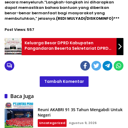
secara menyeluruh.“Langkah-langkah ini diharapkan
dapat memastikan bahwa bantuan yang diberikan
benar-benar bermanfaat bagi masyarakat yang
membutuhkan,” jelasnya.
(REDI MULYADI/DISKOMINFO)***
Post Views:
557
Keluarga Besar DPRD Kabupaten
Pangandaran Beserta Sekretariat DPRD
Kabupaten Pangandaran Mengucapkan
Selamat “Hari Raya Idhul Fitri 1445 H/2024
M”
Tambah Komentar
Baca Juga
Reuni AKABRI 91 35 Tahun Mengabdi Untuk
Negeri
Uncategorized
Agustus 9, 2026