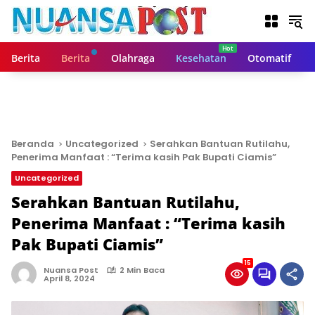
L
a
n
g
Berita
Berita
Olahraga
Kesehatan
Otomatif
s
u
n
g
k
e
Beranda
Uncategorized
Serahkan Bantuan Rutilahu,
k
Penerima Manfaat : “Terima kasih Pak Bupati Ciamis”
o
Uncategorized
n
t
Serahkan Bantuan Rutilahu,
e
Penerima Manfaat : “Terima kasih
n
Pak Bupati Ciamis”
15
Nuansa Post
2 Min Baca
April 8, 2024