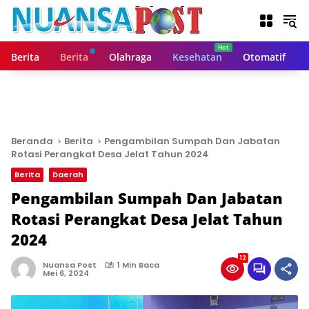
L
a
n
g
Berita
Berita
Olahraga
Kesehatan
Otomatif
s
u
n
g
k
e
Beranda
Berita
Pengambilan Sumpah Dan Jabatan
k
Rotasi Perangkat Desa Jelat Tahun 2024
o
Berita
Daerah
n
t
Pengambilan Sumpah Dan Jabatan
e
Rotasi Perangkat Desa Jelat Tahun
n
2024
12
Nuansa Post
1 Min Baca
Mei 6, 2024