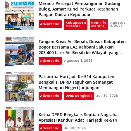
Meranti Percepat Pembangunan Gudang
Bulog, Asmar: Kunci Perkuat Ketahanan
Pangan Daerah Kepulauan
Kabupaten
Kominfo
Agustus
Advertorial
Meranti
Meranti
6, 2026
Tangani Krisis Air Bersih, Dinsos Kabupaten
Bogor Bersama LAZ Rabbani Salurkan
203.400 Liter Air Bersih ke Wilayah yang
Terdampak Kekeringan
Advertorial
Agustus 3, 2026
Paripurna Hari Jadi Ke-514 Kabupaten
Bengkalis, DPRD Teguhkan Semangat
Membangun Negeri Junjungan
Advertorial
DPRD Bengkalis
Juli 30, 2026
Ketua DPRD Bengkalis Septian Nugraha
Apresiasi Kenduri Adat Hari Jadi Ke-514
Advertorial
Juli 30, 2026