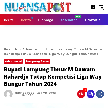
L
a
n
g
Berita
Berita
Olahraga
Kesehatan
Otomatif
s
u
n
g
k
e
Beranda
Advertorial
Bupati Lampung Timur M Dawam
k
Rahardjo Tutup Kompetisi Liga Way Bungur Tahun 2024
o
Advertorial
Lampung Timur
n
t
Bupati Lampung Timur M Dawam
e
Rahardjo Tutup Kompetisi Liga Way
n
Bungur Tahun 2024
17
Nuansa Post
1 Min Baca
Juni 19, 2024