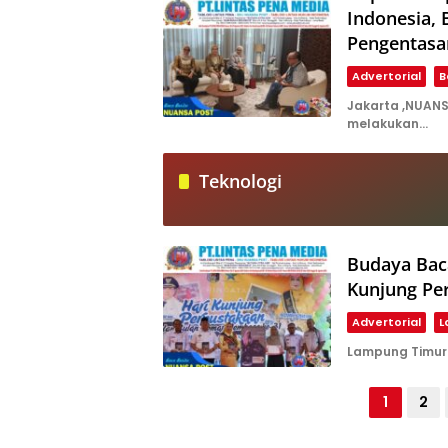
Indonesia, 
Pengentasa
Advertorial
B
Jakarta ,NUANS
melakukan…
Teknologi
Budaya Bac
Kunjung Pe
Advertorial
L
Lampung Timur 
Paginasi
1
2
pos