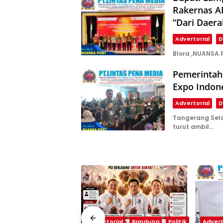
Rakernas AD
“Dari Daera
Advertorial
D
Blora ,NUANSA 
Pemerintah
Expo Indone
Advertorial
D
Tangerang Sel
turut ambil…
Advertorial
Bandung
Politik
Advert