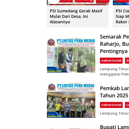
PSI Sumedang Gerak Masif
PSI Ci
Mulai Dari Desa, Ini
Siap M
Alasannya
Rakor
Semarak Pe
Raharjo, B
Pentingnya 
Advertorial
D
Lampung Timur
menggelar Pek
Pemkab La
Tahun 2025
Advertorial
L
Lampung Timur 
Bupati Lam