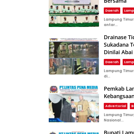
Bersama
Daerah
Lamp
Lampung Timur
antar…
Drainase T
Sukadana T
Dinilai Abai
Daerah
Lamp
Lampung Timur 
di…
Pemkab Lam
Kebangsaan 
Advertorial
B
Lampung Timur,
Nasional…
Bupati Lam