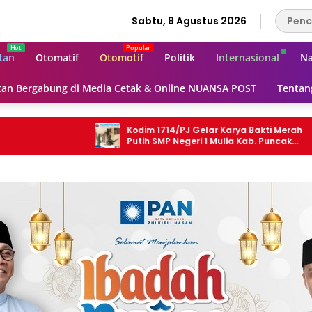
Sabtu, 8 Agustus 2026
tan
Otomatif
Otomotif
Politik
Internasional
Na
an Bergabung di Media Cetak & Online NUANSA POST
Tentan
Kodim 1714/PJ Gelar Karya Bakti Merah
Ketua
Putih SMP Negeri 1 Mulia Kab. Puncak
Kemer
Jaya
Mempe
Inovas
Hukum