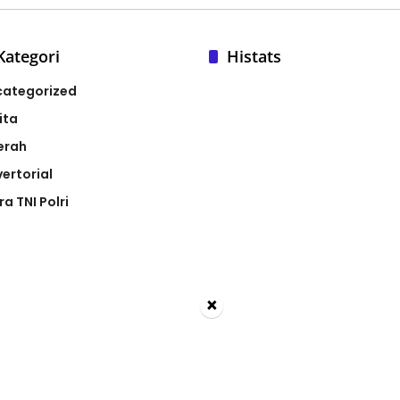
Kategori
Histats
categorized
ita
erah
ertorial
ra TNI Polri
×