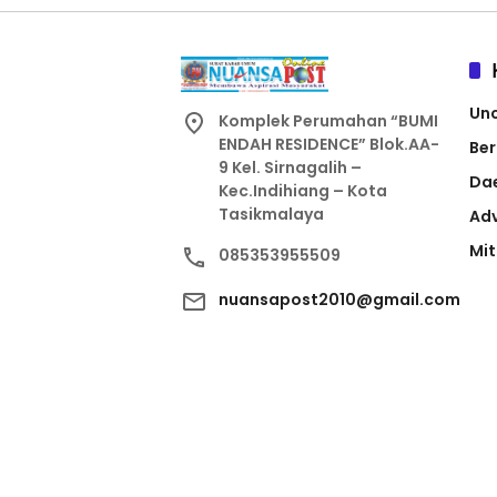
Un
Komplek Perumahan “BUMI
ENDAH RESIDENCE” Blok.AA-
Ber
9 Kel. Sirnagalih –
Da
Kec.Indihiang – Kota
Tasikmalaya
Adv
Mit
085353955509
nuansapost2010@gmail.com