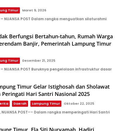
ung Timur
Maret 9, 2026
 – NUANSA POST Dalam rangka menguatkan silaturahmi
idak Berfungsi Bertahun-tahun, Rumah Warga
erendam Banjir, Pemerintah Lampung Timur
ung Timur
Desember 21, 2025
– NUANSA POST Buruknya pengelolaan infrastruktur dasar
pung Timur Gelar Istighosah dan Sholawat
Peringati Hari Santri Nasional 2025
erita
Daerah
Lampung Timur
Oktober 22, 2025
 NUANSA POST–– Dalam rangka memperingati Hari Santri
pung Timur Ela Siti Nuryamah Hadiri