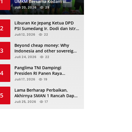
1
UMKM Bersama Kodam III
Siliwangi Sambil Nobar Final
Juli 20, 2026
29
Piala Dunia, Akan Ada Investor
Baru di Jabar
Liburan Ke Jepang Ketua DPD
2
PSI Sumedang Ir. Dodi dan Istri
Kibarkan Bendera PSI “Jangan
Juli 12, 2026
22
Habis Manis Sepah Di Buang”
Beyond cheap money: Why
3
Indonesia and other sovereigns
are turning to panda bonds
Juli 24, 2026
22
Panglima TNI Dampingi
4
Presiden RI Panen Raya
Terpadu TNI, Perkuat
Juli 17, 2026
19
Ketahanan Pangan Nasional
Lama Berharap Perbaikan,
5
Akhirnya SMAN 1 Rancah Dapat
Revitalisasi dan Kini Sedang
Juli 25, 2026
17
Proses Pengerjaan