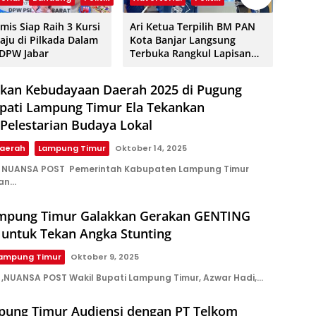
amis Siap Raih 3 Kursi
Ari Ketua Terpilih BM PAN
Zulh
aju di Pilkada Dalam
Kota Banjar Langsung
dan 
 DPW Jabar
Terbuka Rangkul Lapisan
se-J
Pemuda Kota Banjar, Ini Visi
Pimp
Misinya
kan Kebudayaan Daerah 2025 di Pugung
upati Lampung Timur Ela Tekankan
Pelestarian Budaya Lokal
aerah
Lampung Timur
Oktober 14, 2025
 NUANSA POST Pemerintah Kabupaten Lampung Timur
an…
mpung Timur Galakkan Gerakan GENTING
 untuk Tekan Angka Stunting
ampung Timur
Oktober 9, 2025
,NUANSA POST Wakil Bupati Lampung Timur, Azwar Hadi,…
pung Timur Audiensi dengan PT Telkom