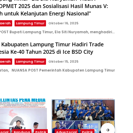
PMET 2025 dan Sosialisasi Hasil Munas V:
h untuk Kelanjutan Energi Nasional”
aerah
Lampung Timur
Oktober 16, 2025
POST Bupati Lampung Timur, Ela Siti Nuryamah, menghadiri…
 Kabupaten Lampung Timur Hadiri Trade
sia Ke-40 Tahun 2025 di Ice BSD City
aerah
Lampung Timur
Oktober 15, 2025
atan, NUANSA POST Pemerintah Kabupaten Lampung Timur
orial
Bandung
Politik
Advertorial
Politik
Adve