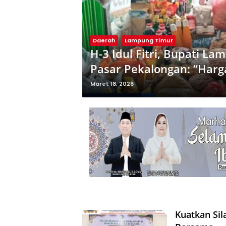
Daerah
Lampung Timur
H-3 Idul Fitri, Bupati L
Pasar Pekalongan: “Harga 
Tajam”
Maret 18, 2026
Kuatkan Si