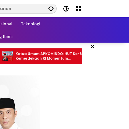
sional
Teknologi
g Kami
×
 Umum APKOMINDO: HUT Ke-81
Ekspedisi Merah Putih Pres
dekaan RI Momentum
Riau Tembus Pulau Rangs
rkuat Kedaulatan Digital,
Hadirkan Negara di Teras
i Teknologi, dan Kepastian
 Menuju Indonesia Emas 2045