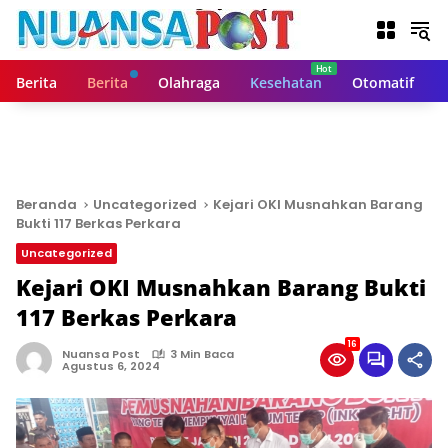
L
a
n
g
Berita
Berita
Olahraga
Kesehatan
Otomatif
s
u
n
g
k
e
Beranda
Uncategorized
Kejari OKI Musnahkan Barang
k
Bukti 117 Berkas Perkara
o
Uncategorized
n
t
Kejari OKI Musnahkan Barang Bukti
e
117 Berkas Perkara
n
16
Nuansa Post
3 Min Baca
Agustus 6, 2024