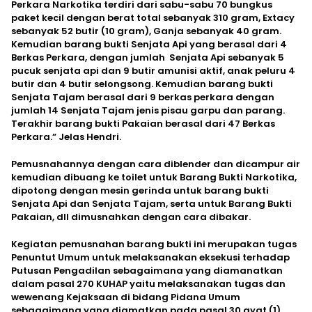
Perkara Narkotika terdiri dari sabu-sabu 70 bungkus
paket kecil dengan berat total sebanyak 310 gram, Extacy
sebanyak 52 butir (10 gram), Ganja sebanyak 40 gram.
Kemudian barang bukti Senjata Api yang berasal dari 4
Berkas Perkara, dengan jumlah Senjata Api sebanyak 5
pucuk senjata api dan 9 butir amunisi aktif, anak peluru 4
butir dan 4 butir selongsong. Kemudian barang bukti
Senjata Tajam berasal dari 9 berkas perkara dengan
jumlah 14 Senjata Tajam jenis pisau garpu dan parang.
Terakhir barang bukti Pakaian berasal dari 47 Berkas
Perkara.” Jelas Hendri.
Pemusnahannya dengan cara diblender dan dicampur air
kemudian dibuang ke toilet untuk Barang Bukti Narkotika,
dipotong dengan mesin gerinda untuk barang bukti
Senjata Api dan Senjata Tajam, serta untuk Barang Bukti
Pakaian, dll dimusnahkan dengan cara dibakar.
Kegiatan pemusnahan barang bukti ini merupakan tugas
Penuntut Umum untuk melaksanakan eksekusi terhadap
Putusan Pengadilan sebagaimana yang diamanatkan
dalam pasal 270 KUHAP yaitu melaksanakan tugas dan
wewenang Kejaksaan di bidang Pidana Umum
sebagaimana yang diamatkan pada pasal 30 ayat (1)