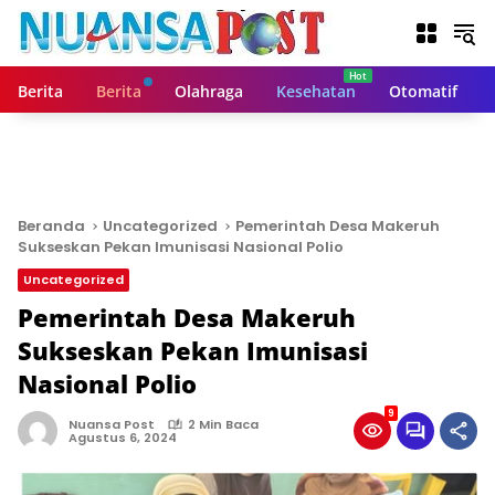
L
a
n
g
Berita
Berita
Olahraga
Kesehatan
Otomatif
s
u
n
g
k
e
Beranda
Uncategorized
Pemerintah Desa Makeruh
k
Sukseskan Pekan Imunisasi Nasional Polio
o
Uncategorized
n
t
Pemerintah Desa Makeruh
e
Sukseskan Pekan Imunisasi
n
Nasional Polio
9
Nuansa Post
2 Min Baca
Agustus 6, 2024