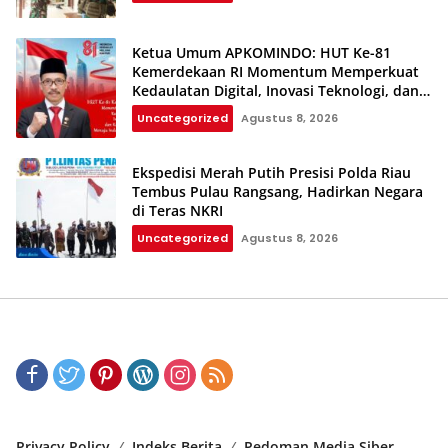
Ketua Umum APKOMINDO: HUT Ke-81
Kemerdekaan RI Momentum Memperkuat
Kedaulatan Digital, Inovasi Teknologi, dan
Kepastian Hukum Menuju Indonesia Emas
Uncategorized
Agustus 8, 2026
2045
Ekspedisi Merah Putih Presisi Polda Riau
Tembus Pulau Rangsang, Hadirkan Negara
di Teras NKRI
Uncategorized
Agustus 8, 2026
Privacy Policy
Indeks Berita
Pedoman Media Siber