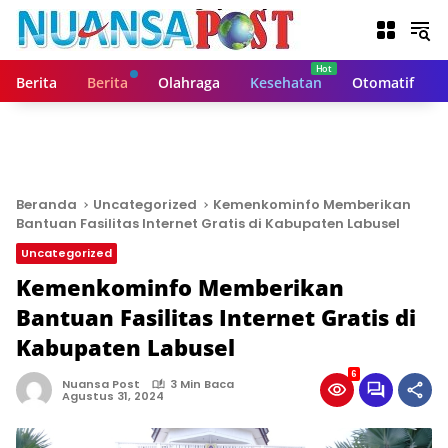
L
a
n
g
Berita
Berita
Olahraga
Kesehatan
Otomatif
s
u
n
g
k
e
Beranda
Uncategorized
Kemenkominfo Memberikan
k
Bantuan Fasilitas Internet Gratis di Kabupaten Labusel
o
Uncategorized
n
t
Kemenkominfo Memberikan
e
Bantuan Fasilitas Internet Gratis di
n
Kabupaten Labusel
6
Nuansa Post
3 Min Baca
Agustus 31, 2024