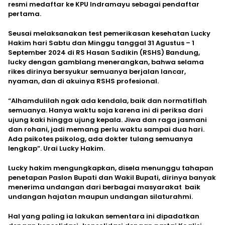
resmi medaftar ke KPU Indramayu sebagai pendaftar
pertama.
Seusai melaksanakan test pemerikasan kesehatan Lucky
Hakim hari Sabtu dan Minggu tanggal 31 Agustus – 1
September 2024 di RS Hasan Sadikin (RSHS) Bandung,
lucky dengan gamblang menerangkan, bahwa selama
rikes dirinya bersyukur semuanya berjalan lancar,
nyaman, dan di akuinya RSHS profesional.
“Alhamdulilah ngak ada kendala, baik dan normatiflah
semuanya. Hanya waktu saja karena ini di periksa dari
ujung kaki hingga ujung kepala. Jiwa dan raga jasmani
dan rohani, jadi memang perlu waktu sampai dua hari.
Ada psikotes psikolog, ada dokter tulang semuanya
lengkap”. Urai Lucky Hakim.
Lucky hakim mengungkapkan, disela menunggu tahapan
penetapan Paslon Bupati dan Wakil Bupati, dirinya banyak
menerima undangan dari berbagai masyarakat baik
undangan hajatan maupun undangan silaturahmi.
Hal yang paling ia lakukan sementara ini dipadatkan