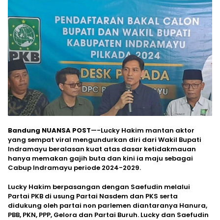
Bandung NUANSA POST
—-Lucky Hakim mantan aktor
yang sempat viral mengundurkan diri dari Wakil Bupati
Indramayu beralasan kuat atas dasar ketidakmauan
hanya memakan gajih buta dan kini ia maju sebagai
Cabup Indramayu periode 2024-2029.
Lucky Hakim berpasangan dengan Saefudin melalui
Partai PKB di usung Partai Nasdem dan PKS serta
didukung oleh partai non parlemen diantaranya Hanura,
PBB, PKN, PPP, Gelora dan Partai Buruh. Lucky dan Saefudin