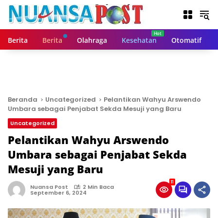
L
a
n
g
Berita
Berita
Olahraga
Kesehatan
Otomatif
s
u
n
g
k
e
Beranda
Uncategorized
Pelantikan Wahyu Arswendo
k
Umbara sebagai Penjabat Sekda Mesuji yang Baru
o
Uncategorized
n
t
Pelantikan Wahyu Arswendo
e
Umbara sebagai Penjabat Sekda
n
Mesuji yang Baru
11
Nuansa Post
2 Min Baca
September 6, 2024