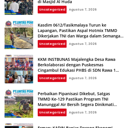
di Masjid Al Huda
Uncategorized
Agustus 7, 2026
Kasdim 0612/Tasikmalaya Turun ke
Lapangan, Pastikan Aspal Hotmix TMMD
Dikerjakan TNI dan Warga dalam Semangat
Gotong Royong
Uncategorized
Agustus 7, 2026
KKM INSTBUNAS Majalengka Desa Rawa
Berkolaborasi dengan Puskesmas
Cingambul Edukasi PHBS di SDN Rawa 1
dan SDN Rawa 3
Uncategorized
Agustus 7, 2026
Perbaikan Pipanisasi Dikebut, Satgas
TMMD Ke-129 Pastikan Program TNI
Manunggal Air Bersih Segera Dinikmati
Warga Kampung Sesor
Uncategorized
Agustus 7, 2026
Erman: KADIN Banjar Dorong Ekonomi