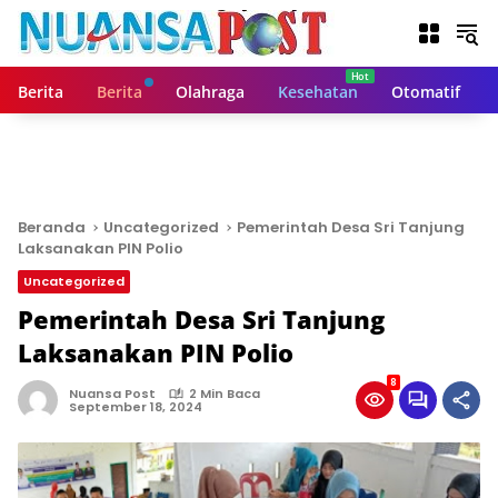
L
a
n
g
Berita
Berita
Olahraga
Kesehatan
Otomatif
s
u
n
g
k
e
Beranda
Uncategorized
Pemerintah Desa Sri Tanjung
k
Laksanakan PIN Polio
o
Uncategorized
n
t
Pemerintah Desa Sri Tanjung
e
Laksanakan PIN Polio
n
8
Nuansa Post
2 Min Baca
September 18, 2024