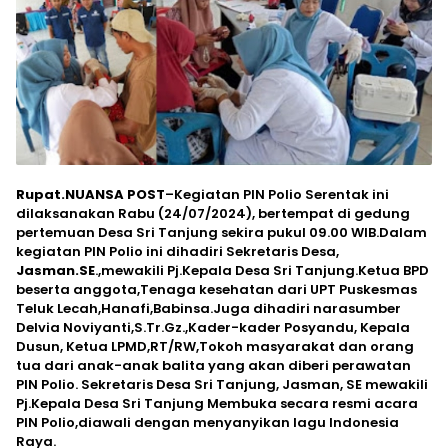
Rupat.NUANSA POST
–Kegiatan PIN Polio Serentak ini
dilaksanakan Rabu (24/07/2024), bertempat di gedung
pertemuan Desa Sri Tanjung sekira pukul 09.00 WIB.Dalam
kegiatan PIN Polio ini dihadiri Sekretaris Desa,
Jasman.SE
.,mewakili Pj.Kepala Desa Sri Tanjung.Ketua BPD
beserta anggota,Tenaga kesehatan dari UPT Puskesmas
Teluk Lecah,Hanafi,Babinsa.Juga dihadiri narasumber
Delvia Noviyanti,S.Tr.Gz.,Kader-kader Posyandu, Kepala
Dusun, Ketua LPMD,RT/RW,Tokoh masyarakat dan orang
tua dari anak-anak balita yang akan diberi perawatan
PIN Polio. Sekretaris Desa Sri Tanjung, Jasman, SE mewakili
Pj.Kepala Desa Sri Tanjung Membuka secara resmi acara
PIN Polio,diawali dengan menyanyikan lagu Indonesia
Raya.