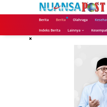
Langsung
ke
konten
Berita
Berita
Olahraga
Keseha
Indeks Berita
Lainnya
Kesempat
×