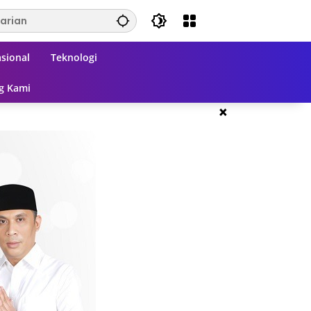
sional
Teknologi
g Kami
×