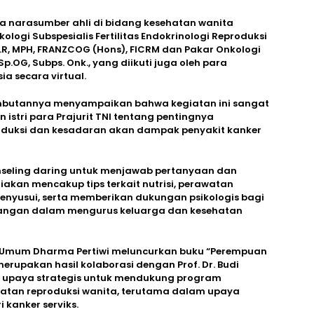
ua narasumber ahli di bidang kesehatan wanita
ologi Subspesialis Fertilitas Endokrinologi Reproduksi
F.E.R, MPH, FRANZCOG (Hons), FICRM dan Pakar Onkologi
p.OG, Subps. Onk., yang diikuti juga oleh para
a secara virtual.
mbutannya menyampaikan bahwa kegiatan ini sangat
stri para Prajurit TNI tentang pentingnya
oduksi dan kesadaran akan dampak penyakit kanker
onseling daring untuk menjawab pertanyaan dan
akan mencakup tips terkait nutrisi, perawatan
menyusui, serta memberikan dukungan psikologis bagi
ntangan dalam mengurus keluarga dan kesehatan
a Umum Dharma Pertiwi meluncurkan buku “Perempuan
erupakan hasil kolaborasi dengan Prof. Dr. Budi
tu upaya strategis untuk mendukung program
atan reproduksi wanita, terutama dalam upaya
 kanker serviks.