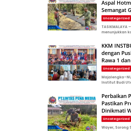
Aspal Hotm
Semangat 
Uncategorized
TASIKMALAYA – 
menunjukkan k
KKM INSTBU
dengan Pus
Rawa 1 dan
Uncategorized
Majalengka–NU
Institut Budi U
Perbaikan P
Pastikan P
Dinikmati 
Uncategorized
Wayer, Sorong