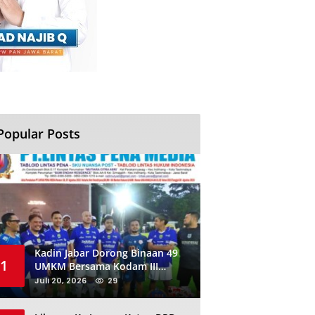
Popular Posts
Kadin Jabar Dorong Binaan 49
1
UMKM Bersama Kodam III
Siliwangi Sambil Nobar Final
Juli 20, 2026
29
Piala Dunia, Akan Ada Investor
Baru di Jabar