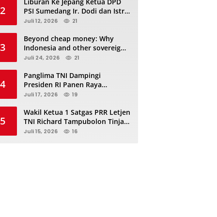
Liburan Ke Jepang Ketua DPD
2
PSI Sumedang Ir. Dodi dan Istri
Kibarkan Bendera PSI “Jangan
Juli 12, 2026
21
Habis Manis Sepah Di Buang”
Beyond cheap money: Why
3
Indonesia and other sovereigns
are turning to panda bonds
Juli 24, 2026
21
Panglima TNI Dampingi
4
Presiden RI Panen Raya
Terpadu TNI, Perkuat
Juli 17, 2026
19
Ketahanan Pangan Nasional
Wakil Ketua 1 Satgas PRR Letjen
5
TNI Richard Tampubolon Tinjau
Padang Sidimpuan dan
Juli 15, 2026
16
Tapanuli Selatan Sumatera
Utara, Ada apa..?