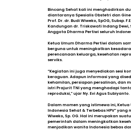
Bincang Sehat kali ini menghadirkan d
diantaranya Spesialis Obstetri dan Ginek
Prof. Dr. dr. Budi Wiweko, SpOG, Subsp. 
Kandungan dr. Triskawati Indang Dewi, S
Anggota Dharma Pertiwi seluruh Indonesi
Ketua Umum Dharma Pertiwi dalam sa
berguna untuk meningkatkan kesadaran i
perencanaan keluarga, kesehatan repr
serviks.
“Kegiatan ini juga menyediakan sesi k
keraguan. Adapun informasi yang disedi
kehamilan, persiapan persalinan, dan 
istri Prajurit TNI yang menghadapi ta
reproduksi,” ujar Ny. Evi Agus Subiyanto.
Dalam momen yang istimewa ini, Ketu
Indonesia Sehat & Terbebas HPV” yang m
Wiweko, Sp. OG. Hal ini merupakan sua
pemerintah dalam meningkatkan keseh
menjadikan wanita Indonesia bebas dari