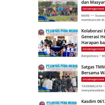
dan Masyar
Uncategorized
​MARE –– Suas
membuncah di
Kolaborasi
Generasi H
Harapan ba
Uncategorized
Banjarbaru – N
Satgas TMM
Bersama Wa
Uncategorized
TASIKMALAYA —
menyelesaikan
Kasdim 061