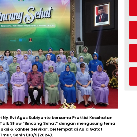
Ny. Evi Agus Subiyanto bersama Praktisi Kesehatan
Talk Show “Bincang Sehat” dengan mengusung tema
ksi & Kanker Serviks”, bertempat di Aula Gatot
imur, Senin (30/9/2024).