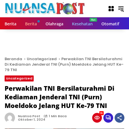
L
a
n
g
Berita
Berita
Olahraga
Kesehatan
Otomatif
s
u
n
g
k
e
Beranda
Uncategorized
Perwakilan TNI Bersilaturahmi
k
Di Kediaman Jenderal TNI (Purn) Moeldoko Jelang HUT Ke-
o
79 TNI
n
Uncategorized
t
Perwakilan TNI Bersilaturahmi Di
e
n
Kediaman Jenderal TNI (Purn)
Moeldoko Jelang HUT Ke-79 TNI
16
Nuansa Post
1 Min Baca
Oktober 1, 2024