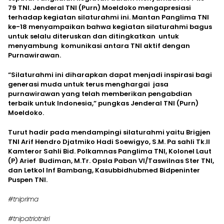
79 TNI. Jenderal TNI (Purn) Moeldoko mengapresiasi
terhadap kegiatan silaturahmi ini. Mantan Panglima TNI
ke-18 menyampaikan bahwa kegiatan silaturahmi bagus
untuk selalu diteruskan dan ditingkatkan untuk
menyambung komunikasi antara TNI aktif dengan
Purnawirawan.
“Silaturahmi ini diharapkan dapat menjadi inspirasi bagi
generasi muda untuk terus menghargai jasa
purnawirawan yang telah memberikan pengabdian
terbaik untuk Indonesia,” pungkas Jenderal TNI (Purn)
Moeldoko.
Turut hadir pada mendampingi silaturahmi yaitu Brigjen
TNI Arif Hendro Djatmiko Hadi Soewigyo, S.M. Pa sahli Tk.II
Kamteror Sahli Bid. Polkamnas Panglima TNI, Kolonel Laut
(P) Arief Budiman, M.Tr. Opsla Paban VI/Taswilnas Ster TNI,
dan Letkol Inf Bambang, Kasubbidhubmed Bidpeninter
Puspen TNI.
#tniprima
#tnipatriotnkri