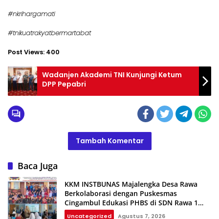
#nkrihargamati
#tnikuatrakyatbermartabat
Post Views:
400
Wadanjen Akademi TNI Kunjungi Ketum
DPP Pepabri
Tambah Komentar
Baca Juga
KKM INSTBUNAS Majalengka Desa Rawa
Berkolaborasi dengan Puskesmas
Cingambul Edukasi PHBS di SDN Rawa 1
dan SDN Rawa 3
Uncategorized
Agustus 7, 2026