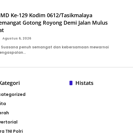
MD Ke-129 Kodim 0612/Tasikmalaya
emangat Gotong Royong Demi Jalan Mulus
at
Agustus 6, 2026
 Suasana penuh semangat dan kebersamaan mewarnai
pengaspalan…
Kategori
Histats
categorized
ita
erah
ertorial
ra TNI Polri