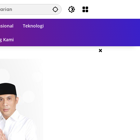
sional
Teknologi
g Kami
×