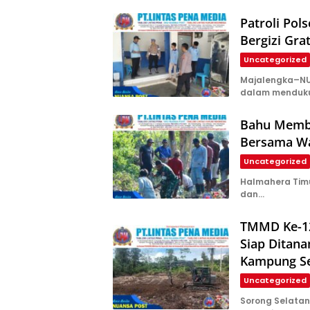
Patroli Pol
Bergizi Gra
Uncategorized
Majalengka–NUA
dalam menduk
Bahu Memba
Bersama Wa
Uncategorized
Halmahera Tim
dan…
TMMD Ke-12
Siap Ditan
Kampung S
Uncategorized
Sorong Selata