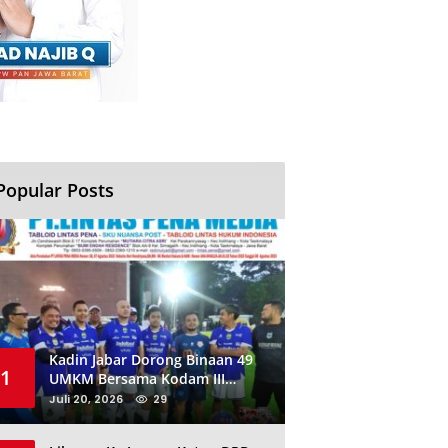
Popular Posts
Kadin Jabar Dorong Binaan 49
1
UMKM Bersama Kodam III
Siliwangi Sambil Nobar Final
Juli 20, 2026
29
Piala Dunia, Akan Ada Investor
Baru di Jabar