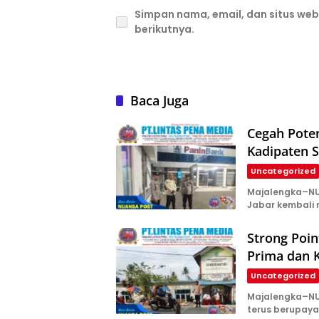
Simpan nama, email, dan situs we
berikutnya.
Baca Juga
Cegah Poten
Kadipaten S
Uncategorized
Majalengka–NUA
Jabar kembali
Strong Poin
Prima dan K
Uncategorized
Majalengka–NUA
terus berupay