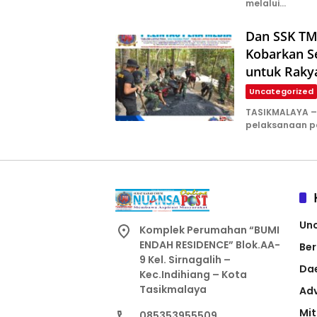
melalui…
Dan SSK TM
Kobarkan S
untuk Raky
Uncategorized
TASIKMALAYA –
pelaksanaan 
Un
Komplek Perumahan “BUMI
ENDAH RESIDENCE” Blok.AA-
Ber
9 Kel. Sirnagalih –
Da
Kec.Indihiang – Kota
Tasikmalaya
Adv
Mit
085353955509