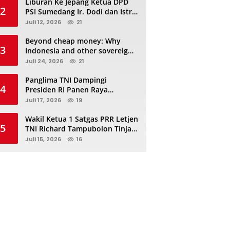
Liburan Ke Jepang Ketua DPD
2
PSI Sumedang Ir. Dodi dan Istri
Kibarkan Bendera PSI “Jangan
Juli 12, 2026
21
Habis Manis Sepah Di Buang”
Beyond cheap money: Why
3
Indonesia and other sovereigns
are turning to panda bonds
Juli 24, 2026
21
Panglima TNI Dampingi
4
Presiden RI Panen Raya
Terpadu TNI, Perkuat
Juli 17, 2026
19
Ketahanan Pangan Nasional
Wakil Ketua 1 Satgas PRR Letjen
5
TNI Richard Tampubolon Tinjau
Padang Sidimpuan dan
Juli 15, 2026
16
Tapanuli Selatan Sumatera
Utara, Ada apa..?