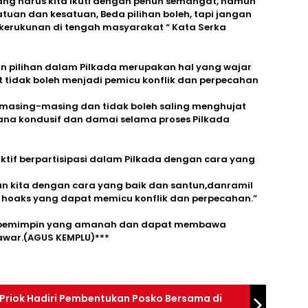
ang harus kita ikuti dengan penuh semangat, namun
satuan dan kesatuan, Beda pilihan boleh, tapi jangan
erukunan di tengah masyarakat “ Kata Serka
 pilihan dalam Pilkada merupakan hal yang wajar
 tidak boleh menjadi pemicu konflik dan perpecahan
n masing-masing dan tidak boleh saling menghujat
sana kondusif dan damai selama proses Pilkada
tif berpartisipasi dalam Pilkada dengan cara yang
han kita dengan cara yang baik dan santun,danramil
 hoaks yang dapat memicu konflik dan perpecahan.”
an pemimpin yang amanah dan dapat membawa
awar.(AGUS KEMPLU)***
Priok Hadiri Pembentukan Posko Bersama di