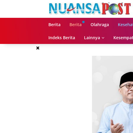
Langsung
ke
konten
Berita
Berita
Olahraga
Keseha
Indeks Berita
Lainnya
Kesempat
×