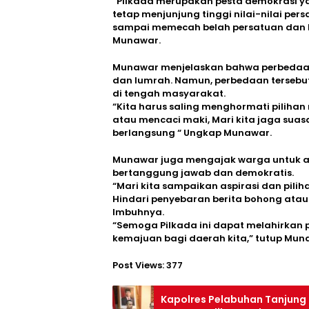
“Pilkada merupakan pesta demokrasi y
tetap menjunjung tinggi nilai-nilai per
sampai memecah belah persatuan dan k
Munawar.
Munawar menjelaskan bahwa perbedaan
dan lumrah. Namun, perbedaan tersebut
di tengah masyarakat.
“Kita harus saling menghormati piliha
atau mencaci maki, Mari kita jaga sua
berlangsung “ Ungkap Munawar.
Munawar juga mengajak warga untuk ak
bertanggung jawab dan demokratis.
“Mari kita sampaikan aspirasi dan pili
Hindari penyebaran berita bohong atau
Imbuhnya.
“Semoga Pilkada ini dapat melahirk
kemajuan bagi daerah kita,” tutup Mun
Post Views:
377
Kapolres Pelabuhan Tanjung 